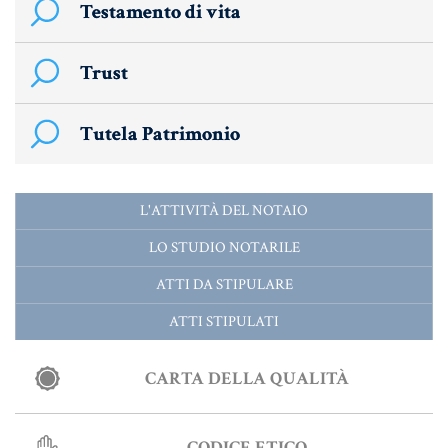
MATERIALE GIURIDICO NOTARILE
Testamento di vita
RISORSE GIURIDICHE
Trust
SISTEMA GIURIDICO ITALIANO
USUFRUTTO
Tutela Patrimonio
Fiscalità Speciale
L'ATTIVITÀ DEL NOTAIO
LO STUDIO NOTARILE
CERTIFICAZIONE ENERGETICA
ATTI DA STIPULARE
DETRAZIONI 36-41-50 %
ATTI STIPULATI
INDICI E TASSI
CARTA DELLA QUALITÀ
TARSU
TASSAZIONE ATTI IMMOBILIARI
CODICE ETICO