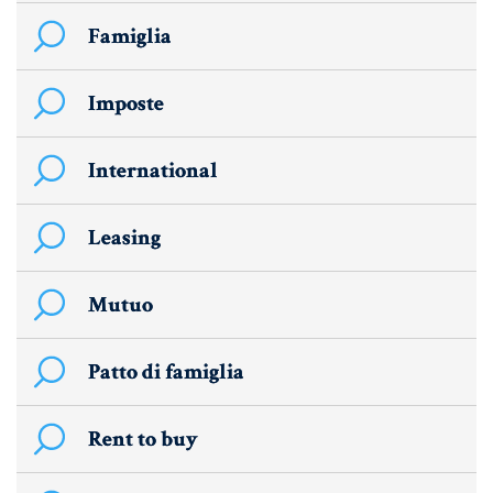
Aziende e società
Famiglia
Imposte
AZIENDA & SOCIETÀ
CONTRATTO DI RETE
International
ENTI NO-PROFIT
Leasing
LEASING
Mutuo
Materiale Giuridico
Patto di famiglia
CODICE CIVILE
Rent to buy
LE PAROLE DIFFICILI DEL NOTAIO