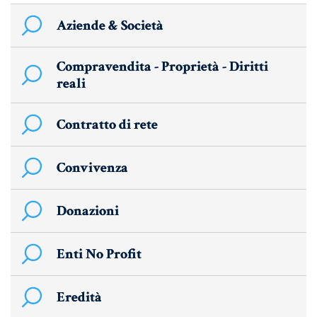
UNIONI CIVILI & CONVIVENZE
Aziende & Società
EREDITÀ & TESTAMENTO
Compravendita - Proprietà - Diritti
TESTAMENTO DI VITA
reali
Contratto di rete
Donazioni, Trust, Tutela del
Patrimonio
Convivenza
DONAZIONI
Donazioni
PATTO DI FAMIGLIA
Enti No Profit
TRUST E AFFIDAMENTO FIDUCIARIO
TUTELA DEL PATRIMONIO
Eredità