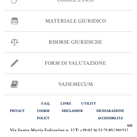
Informative Generali
MATERIALE GIURIDICO
ANTIRICICLAGGIO
RISORSE GIURIDICHE
AUTOCERTIFICAZIONE
FORM DI VALUTAZIONE
STRANIERI IN ITALIA
VERIFICA FIRMA DIGITALE
VADEMECUM
VADEMECUM
F.A.Q.
LINKS
UTILITY
PRIVACY
COOKIE
DISCLAIMER
DICHIARAZIONE
POLICY
ACCESSIBILITA'
Via Santa Maria Fulcorina n. 2 |
T:
+39 02.36.53.75.85 | 20123 |