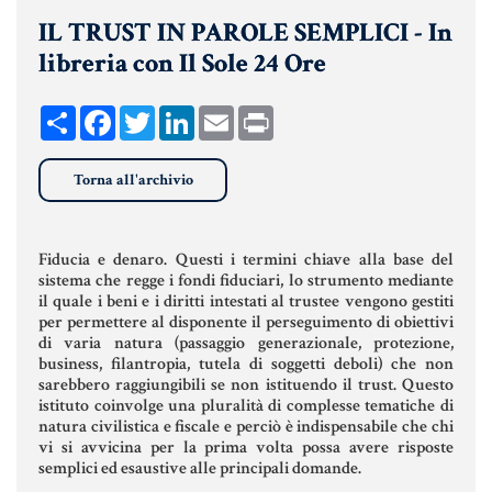
IL TRUST IN PAROLE SEMPLICI - In
UNIONI CIVILI & CONVIVENZE
libreria con Il Sole 24 Ore
EREDITÀ & TESTAMENTO
TESTAMENTO DI VITA
Share
Facebook
Twitter
LinkedIn
Email
Print
Torna all'archivio
Donazioni, Trust, Tutela del
Patrimonio
Fiducia e denaro. Questi i termini chiave alla base del
sistema che regge i fondi fiduciari, lo strumento mediante
il quale i beni e i diritti intestati al trustee vengono gestiti
DONAZIONI
per permettere al disponente il perseguimento di obiettivi
di varia natura (passaggio generazionale, protezione,
PATTO DI FAMIGLIA
business, filantropia, tutela di soggetti deboli) che non
sarebbero raggiungibili se non istituendo il trust. Questo
TRUST E AFFIDAMENTO FIDUCIARIO
istituto coinvolge una pluralità di complesse tematiche di
natura civilistica e fiscale e perciò è indispensabile che chi
TUTELA DEL PATRIMONIO
vi si avvicina per la prima volta possa avere risposte
semplici ed esaustive alle principali domande.