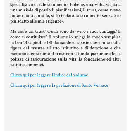
MATERIALE GIURIDICO NOTARILE
specialistico di tale strumento. Ebbene, una volta vagliata
una miriade di possibili pianificazioni, il trust, come avevo
RISORSE GIURIDICHE
fiutato molti anni fa, si è rivelato lo strumento senz’altro
più adatto alle mie esigenze».
SISTEMA GIURIDICO ITALIANO
Ma cos’è un trust? Quali sono davvero i suoi vantaggi? E
USUFRUTTO
come si costituisce? Il volume lo spiega in modo semplice
in ben 14 capitoli e 181 domande erisposte che vanno dalla
figura del trustee all’atto istitutivo e di dotazione e che
mettono a confronto il trust con il fondo patrimoniale; la
Fiscalità Speciale
polizza di assicurazione sulla vita; la fondazione ed altri
istituti economici.
Clicca qui per leggere l'indice del volume
CERTIFICAZIONE ENERGETICA
Clicca qui per leggere la prefazione di Santo Versace
DETRAZIONI 36-41-50 %
INDICI E TASSI
TARSU
TASSAZIONE ATTI IMMOBILIARI