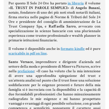
Per questo Il Sole 24 Ore ha portato
in libreria
il volume
Aziende e società
«
IL TRUST IN PAROLE SEMPLICI
» di
Angelo Busani
,
notaio, fondatore di uno dei più noti studi notarili italiani,
firma storica nelle pagine di Norme & Tributi del Sole 24
Ore e presidente del consiglio di amministrazione de La
Trust Company Spa, e
Raffaella Sarro
, avvocato con
AZIENDA & SOCIETÀ
specializzazione in scienze bancarie con una pluriennale
esperienza come trustee professionale e wealth planner in
CONTRATTO DI RETE
primarie istituzioni finanziarie.
ENTI NO-PROFIT
Il volume è disponibile anche in
formato kindle
ed è pure
scaricabile in pdf on line
.
LEASING
Santo Versace
, imprenditore e dirigente d’azienda nel
settore della moda e presidente di Minerva Pictures, scrive
nella
prefazione
: «Il caso ha voluto che la mia intenzione
Materiale Giuridico
di avere una approfondita spiegazione del trust e
un’attenta analisi sul punto che il trust fosse una soluzione
soddisfacente per le esigenze presenti e future della mia
famiglia si è incrociata con la disponibilità e la capacità di
CODICE CIVILE
due formidabili professionisti che hanno minuziosamente
radiografato le mie esigenze e mi hanno prospettato
LE PAROLE DIFFICILI DEL NOTAIO
vantaggi e svantaggi di ogni possibile soluzione, con grande
competenza e semplicità, nonostante il carattere assai