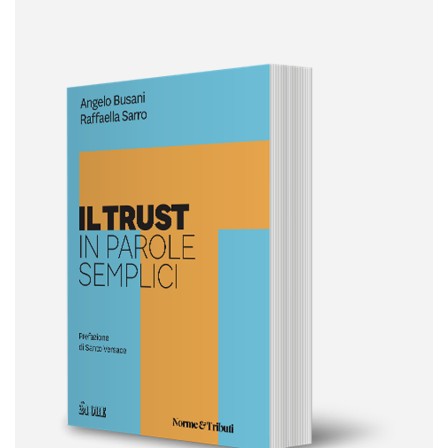
Informative Generali
ANTIRICICLAGGIO
AUTOCERTIFICAZIONE
STRANIERI IN ITALIA
VERIFICA FIRMA DIGITALE
VADEMECUM