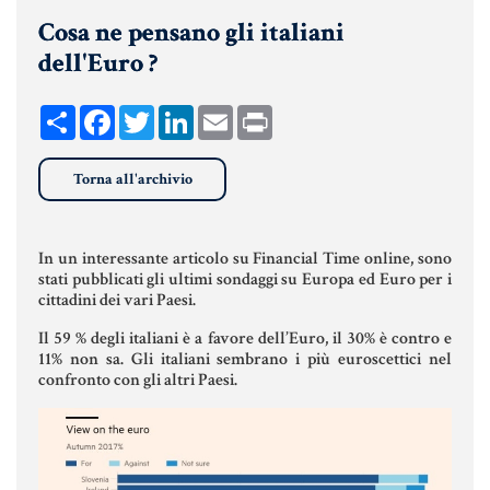
Cosa ne pensano gli italiani
UNIONI CIVILI & CONVIVENZE
dell'Euro ?
EREDITÀ & TESTAMENTO
TESTAMENTO DI VITA
Share
Facebook
Twitter
LinkedIn
Email
Print
Torna all'archivio
Donazioni, Trust, Tutela del
Patrimonio
In un interessante articolo su Financial Time online, sono
stati pubblicati gli ultimi sondaggi su Europa ed Euro per i
cittadini dei vari Paesi.
DONAZIONI
Il 59 % degli italiani è a favore dell’Euro, il 30% è contro e
PATTO DI FAMIGLIA
11% non sa. Gli italiani sembrano i più euroscettici nel
confronto con gli altri Paesi.
TRUST E AFFIDAMENTO FIDUCIARIO
TUTELA DEL PATRIMONIO