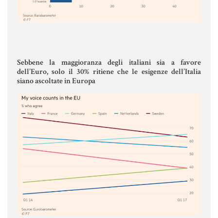
Informative Generali
Sebbene la maggioranza degli italiani sia a favore
ANTIRICICLAGGIO
dell’Euro, solo il 30% ritiene che le esigenze dell’Italia
siano ascoltate in Europa
AUTOCERTIFICAZIONE
STRANIERI IN ITALIA
VERIFICA FIRMA DIGITALE
VADEMECUM