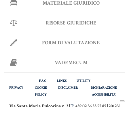
MATERIALE GIURIDICO
RISORSE GIURIDICHE
FORM DI VALUTAZIONE
VADEMECUM
F.A.Q.
LINKS
UTILITY
PRIVACY
COOKIE
DISCLAIMER
DICHIARAZIONE
POLICY
ACCESSIBILITA'
Via Santa Maria Fulcorina n. 2 |
T:
+39 02.36.53.75.85 | 20123 |
MILANO
Via Italia n. 28 |
T:
+39 039.916.64.42 | 20900 |
MONZA