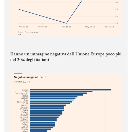
MATERIALE GIURIDICO NOTARILE
RISORSE GIURIDICHE
SISTEMA GIURIDICO ITALIANO
USUFRUTTO
Hanno un’immagine negativa dell’Unione Europa poco più
Fiscalità Speciale
del 20% degli italiani
CERTIFICAZIONE ENERGETICA
DETRAZIONI 36-41-50 %
INDICI E TASSI
TARSU
TASSAZIONE ATTI IMMOBILIARI