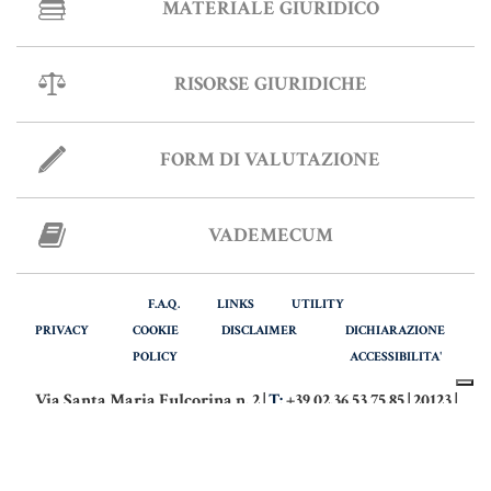
MATERIALE GIURIDICO
Informative Generali
RISORSE GIURIDICHE
ANTIRICICLAGGIO
FORM DI VALUTAZIONE
AUTOCERTIFICAZIONE
STRANIERI IN ITALIA
VADEMECUM
VERIFICA FIRMA DIGITALE
F.A.Q.
LINKS
UTILITY
VADEMECUM
PRIVACY
COOKIE
DISCLAIMER
DICHIARAZIONE
POLICY
ACCESSIBILITA'
Via Santa Maria Fulcorina n. 2 |
T:
+39 02.36.53.75.85 | 20123 |
MILANO
Via Italia n. 28 |
T:
+39 039.916.64.42 | 20900 |
MONZA