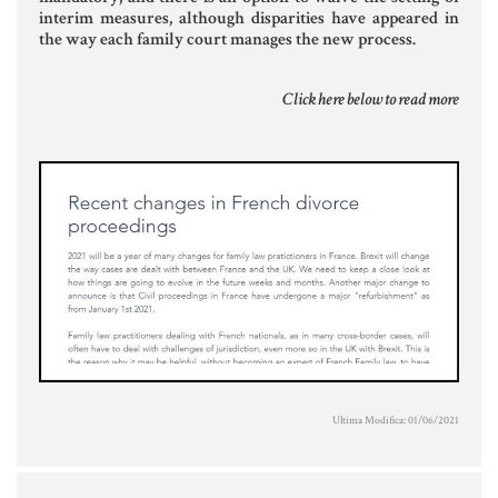
interim measures, although disparities have appeared in
Aziende e società
the way each family court manages the new process.
Click here below to read more
AZIENDA & SOCIETÀ
CONTRATTO DI RETE
ENTI NO-PROFIT
LEASING
Materiale Giuridico
CODICE CIVILE
Ultima Modifica: 01/06/2021
LE PAROLE DIFFICILI DEL NOTAIO