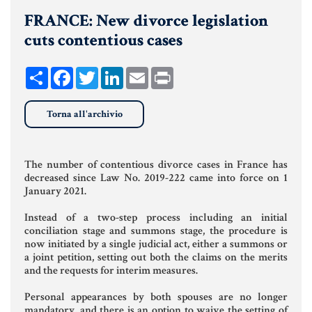
FRANCE: New divorce legislation
UNIONI CIVILI & CONVIVENZE
cuts contentious cases
EREDITÀ & TESTAMENTO
TESTAMENTO DI VITA
Share
Facebook
Twitter
LinkedIn
Email
Print
Torna all'archivio
Donazioni, Trust, Tutela del
Patrimonio
The number of contentious divorce cases in France has
decreased since Law No. 2019-222 came into force on 1
January 2021.
DONAZIONI
Instead of a two-step process including an initial
PATTO DI FAMIGLIA
conciliation stage and summons stage, the procedure is
now initiated by a single judicial act, either a summons or
TRUST E AFFIDAMENTO FIDUCIARIO
a joint petition, setting out both the claims on the merits
and the requests for interim measures.
TUTELA DEL PATRIMONIO
Personal appearances by both spouses are no longer
mandatory, and there is an option to waive the setting of