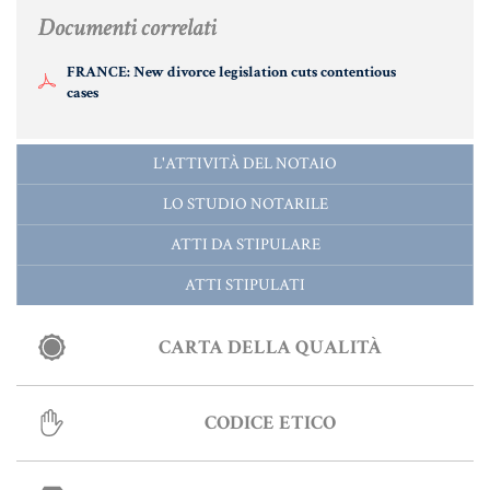
MATERIALE GIURIDICO NOTARILE
Documenti correlati
RISORSE GIURIDICHE
FRANCE: New divorce legislation cuts contentious
SISTEMA GIURIDICO ITALIANO
cases
USUFRUTTO
L'ATTIVITÀ DEL NOTAIO
LO STUDIO NOTARILE
Fiscalità Speciale
ATTI DA STIPULARE
ATTI STIPULATI
CERTIFICAZIONE ENERGETICA
DETRAZIONI 36-41-50 %
CARTA DELLA QUALITÀ
INDICI E TASSI
CODICE ETICO
TARSU
TASSAZIONE ATTI IMMOBILIARI