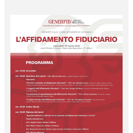
Aziende e società
AZIENDA & SOCIETÀ
CONTRATTO DI RETE
ENTI NO-PROFIT
LEASING
Materiale Giuridico
CODICE CIVILE
LE PAROLE DIFFICILI DEL NOTAIO