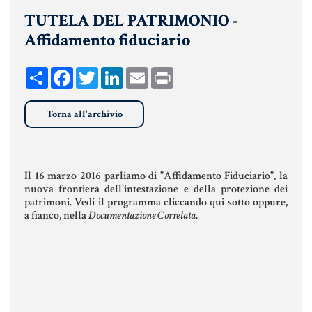
TUTELA DEL PATRIMONIO -
UNIONI CIVILI & CONVIVENZE
Affidamento fiduciario
EREDITÀ & TESTAMENTO
TESTAMENTO DI VITA
Share
Facebook
Twitter
LinkedIn
Email
Print
Torna all'archivio
Donazioni, Trust, Tutela del
Patrimonio
Il 16 marzo 2016 parliamo di "Affidamento Fiduciario", la
nuova frontiera dell'intestazione e della protezione dei
DONAZIONI
patrimoni. Vedi il programma cliccando qui sotto oppure,
a fianco, nella
Documentazione Correlata
.
PATTO DI FAMIGLIA
TRUST E AFFIDAMENTO FIDUCIARIO
TUTELA DEL PATRIMONIO