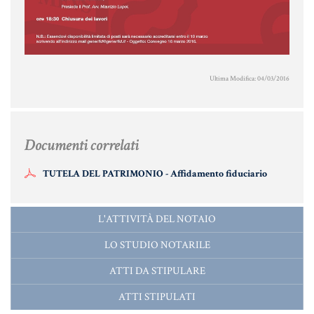
MATERIALE GIURIDICO NOTARILE
RISORSE GIURIDICHE
SISTEMA GIURIDICO ITALIANO
Ultima Modifica: 04/03/2016
USUFRUTTO
Fiscalità Speciale
Documenti correlati
TUTELA DEL PATRIMONIO - Affidamento fiduciario
CERTIFICAZIONE ENERGETICA
DETRAZIONI 36-41-50 %
L'ATTIVITÀ DEL NOTAIO
INDICI E TASSI
LO STUDIO NOTARILE
TARSU
ATTI DA STIPULARE
TASSAZIONE ATTI IMMOBILIARI
ATTI STIPULATI