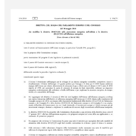
Aziende e società
AZIENDA & SOCIETÀ
CONTRATTO DI RETE
ENTI NO-PROFIT
LEASING
Materiale Giuridico
CODICE CIVILE
LE PAROLE DIFFICILI DEL NOTAIO