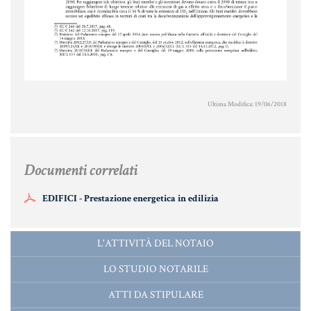
MATERIALE GIURIDICO NOTARILE
RISORSE GIURIDICHE
SISTEMA GIURIDICO ITALIANO
USUFRUTTO
Ultima Modifica: 19/06/2018
Fiscalità Speciale
Documenti correlati
CERTIFICAZIONE ENERGETICA
EDIFICI - Prestazione energetica in edilizia
DETRAZIONI 36-41-50 %
INDICI E TASSI
L'ATTIVITÀ DEL NOTAIO
TARSU
LO STUDIO NOTARILE
TASSAZIONE ATTI IMMOBILIARI
ATTI DA STIPULARE