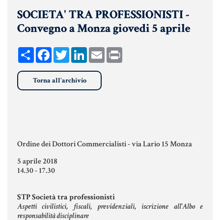
SOCIETA' TRA PROFESSIONISTI -
UNIONI CIVILI & CONVIVENZE
Convegno a Monza giovedi 5 aprile
EREDITÀ & TESTAMENTO
TESTAMENTO DI VITA
Share
Facebook
Twitter
LinkedIn
Email
Print
Torna all'archivio
Donazioni, Trust, Tutela del
Patrimonio
DONAZIONI
Ordine dei Dottori Commercialisti - via Lario 15 Monza
PATTO DI FAMIGLIA
5 aprile 2018
14.30 - 17.30
TRUST E AFFIDAMENTO FIDUCIARIO
TUTELA DEL PATRIMONIO
STP Società tra professionisti
Aspetti civilistici, fiscali, previdenziali, iscrizione all'Albo e
responsabilità disciplinare