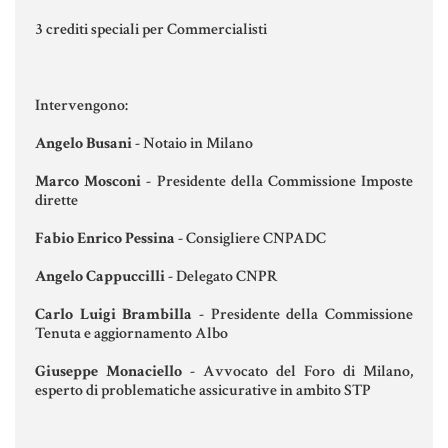
Aziende e società
3 crediti speciali per Commercialisti
Intervengono:
AZIENDA & SOCIETÀ
Angelo Busani
- Notaio in Milano
CONTRATTO DI RETE
Marco Mosconi
- Presidente della Commissione Imposte
ENTI NO-PROFIT
dirette
LEASING
Fabio Enrico Pessina
- Consigliere CNPADC
Angelo Cappuccilli
- Delegato CNPR
Materiale Giuridico
Carlo Luigi Brambilla
- Presidente della Commissione
Tenuta e aggiornamento Albo
Giuseppe Monaciello
- Avvocato del Foro di Milano,
CODICE CIVILE
esperto di problematiche assicurative in ambito STP
LE PAROLE DIFFICILI DEL NOTAIO