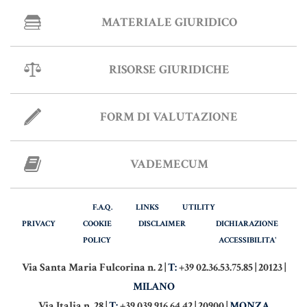
MATERIALE GIURIDICO
Informative Generali
RISORSE GIURIDICHE
ANTIRICICLAGGIO
FORM DI VALUTAZIONE
AUTOCERTIFICAZIONE
STRANIERI IN ITALIA
VADEMECUM
VERIFICA FIRMA DIGITALE
VADEMECUM
F.A.Q.
LINKS
UTILITY
PRIVACY
COOKIE
DISCLAIMER
DICHIARAZIONE
POLICY
ACCESSIBILITA'
Via Santa Maria Fulcorina n. 2 |
T:
+39 02.36.53.75.85 | 20123 |
MILANO
Via Italia n. 28 |
T:
+39 039.916.64.42 | 20900 |
MONZA