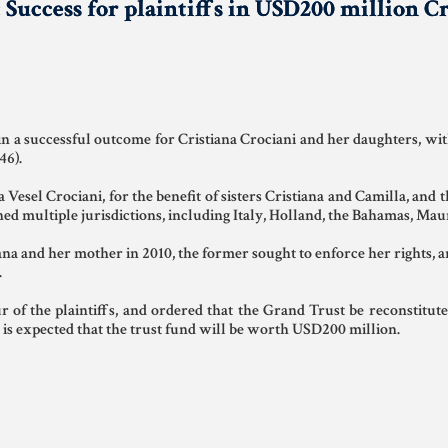
ss for plaintiffs in USD200 million Cro
DONAZIONI
AZIENDA &
COD
SOCIETÀ
PATTO DI
LE 
FAMIGLIA
CONTRATTO
DIF
DI RETE
NOT
TRUST E
in a successful outcome for Cristiana Crociani and her daughters, with
AFFIDAMENTO
ENTI NO-
MAT
46).
FIDUCIARIO
PROFIT
GIU
NOT
 Vesel Crociani, for the benefit of sisters Cristiana and Camilla, and 
d multiple jurisdictions, including Italy, Holland, the Bahamas, Maur
TUTELA DEL
LEASING
PATRIMONIO
RIS
a and her mother in 2010, the former sought to enforce her rights, and
GIU
.
r of the plaintiffs, and ordered that the Grand Trust be reconstitut
SIS
 is expected that the trust fund will be worth USD200 million.
GIU
ITA
US