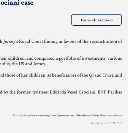
ciani case
ICE CIVILE
CERTIFICAZIONE
ANTIRICICLA
ENERGETICA
PAROLE
AUTOCERTIF
Torna all'archivio
FICILI DEL
DETRAZIONI 36-
AIO
41-50 %
STRANIERI IN
 Jersey’s Royal Court finding in favour of the reconstitution of
ERIALE
INDICI E TASSI
VERIFICA FI
RIDICO
DIGITALE
ARILE
their children, and comprised a portfolio of investments, various
TARSU
itius, the US and Jersey.
VADEMECUM
ORSE
 those of her children, as beneficiaries of the Grand Trust, and
TASSAZIONE
RIDICHE
ATTI
IMMOBILIARI
ed by the former trustees: Edoarda Vesel Crociani, BNP Paribas
TEMA
RIDICO
LIANO
Tratto da:
https://www.step.org/news/jersey-success-plaintiffs-usd200-million-crociani-case
UFRUTTO
Ultima Modifica: 05/11/2017