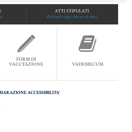
E
ATTI STIPULATI
vi
Richiedi copie, fatture & docs
FORM DI
VALUTAZIONE
VADEMECUM
HIARAZIONE ACCESSIBILITA'
O