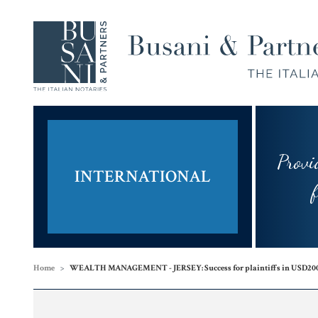
Provi
Compravendita
Famiglia,
INTERNATIONAL
e
Unioni
fram
Finanziamenti
Civili e
Successioni
Home
WEALTH MANAGEMENT - JERSEY: Success for plaintiffs in USD200 