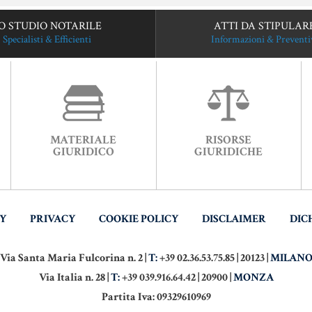
O STUDIO NOTARILE
ATTI DA STIPULAR
Specialisti & Efficienti
Informazioni & Preventi
MATERIALE
RISORSE
GIURIDICO
GIURIDICHE
TY
PRIVACY
COOKIE POLICY
DISCLAIMER
DIC
Via Santa Maria Fulcorina n. 2 |
T:
+39 02.36.53.75.85 | 20123 |
MILAN
Via Italia n. 28 |
T:
+39 039.916.64.42 | 20900 |
MONZA
Partita Iva: 09329610969