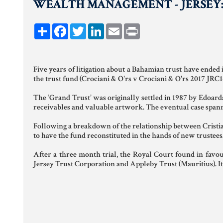
WEALTH MANAGEMENT - JERSEY: Succe
COMPRAVENDITA
PERSONE &
FAMIGLIA
Share
Facebook
Twitter
LinkedIn
Email
Print
MUTUO
UNIONI CIVILI &
CONVIVENZE
RENT TO BUY
Five years of litigation about a Bahamian trust have ended 
EREDITÀ &
the trust fund (Crociani & O'rs v Crociani & O'rs 2017 JRC1
TESTAMENTO
The ‘Grand Trust’ was originally settled in 1987 by Edoarda
receivables and valuable artwork. The eventual case spanne
TESTAMENTO DI
VITA
Following a breakdown of the relationship between Cristian
to have the fund reconstituted in the hands of new trustees
After a three month trial, the Royal Court found in favou
Jersey Trust Corporation and Appleby Trust (Mauritius). It