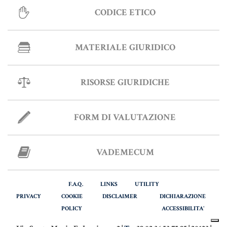
MATERIALE GIURIDICO NOTARILE
CODICE ETICO
RISORSE GIURIDICHE
SISTEMA GIURIDICO ITALIANO
MATERIALE GIURIDICO
USUFRUTTO
RISORSE GIURIDICHE
Fiscalità Speciale
FORM DI VALUTAZIONE
CERTIFICAZIONE ENERGETICA
VADEMECUM
DETRAZIONI 36-41-50 %
INDICI E TASSI
F.A.Q.
LINKS
UTILITY
TARSU
PRIVACY
COOKIE
DISCLAIMER
DICHIARAZIONE
POLICY
ACCESSIBILITA'
TASSAZIONE ATTI IMMOBILIARI