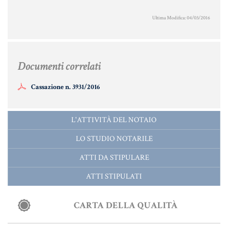
Aziende e società
Ultima Modifica: 04/03/2016
AZIENDA & SOCIETÀ
Documenti correlati
CONTRATTO DI RETE
Cassazione n. 3931/2016
ENTI NO-PROFIT
LEASING
L'ATTIVITÀ DEL NOTAIO
LO STUDIO NOTARILE
Materiale Giuridico
ATTI DA STIPULARE
ATTI STIPULATI
CODICE CIVILE
CARTA DELLA QUALITÀ
LE PAROLE DIFFICILI DEL NOTAIO