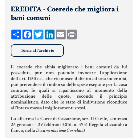
EREDITA - Coerede che migliora i
UNIONI CIVILI & CONVIVENZE
beni comuni
EREDITÀ & TESTAMENTO
TESTAMENTO DI VITA
Share
Facebook
Twitter
LinkedIn
Email
Print
Torna all'archivio
Donazioni, Trust, Tutela del
Patrimonio
Il coerede che abbia migliorato i beni comuni da lui
posseduti, pur non potendo invocare l’applicazione
dell’art. 1150 c.c., che riconosce il diritto ad una indennità,
può pretendere il rimborso delle spese eseguite per la cosa
DONAZIONI
comune, le quali si ripartiscono al momento della
attribuzione delle quote, secondo il principio
PATTO DI FAMIGLIA
nominalistico, dato che lo stato di indivisione riconduce
all’intera massa i miglioramenti stessi.
TRUST E AFFIDAMENTO FIDUCIARIO
Lo afferma la Corte di Cassazione, sez. II Civile, sentenza
TUTELA DEL PATRIMONIO
26 gennaio – 29 febbraio 2016, n. 3931 (leggila cliccando a
fianco, nella
Documentazione Correlata
)