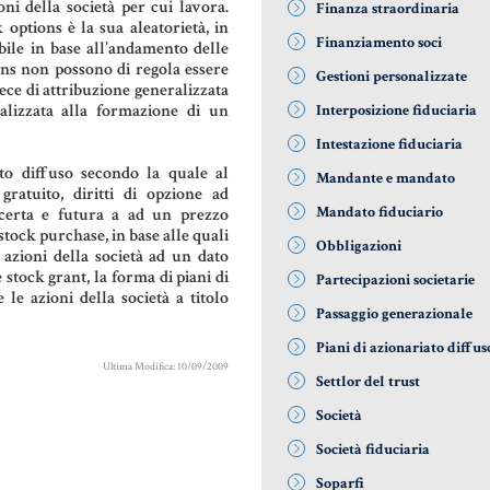
i della società per cui lavora.
Finanza straordinaria
 options è la sua aleatorietà, in
Finanziamento soci
ile in base all’andamento delle
ions non possono di regola essere
Gestioni personalizzate
vece di attribuzione generalizzata
inalizzata alla formazione di un
Interposizione fiduciaria
Intestazione fiduciaria
ato diffuso secondo la quale al
Mandante e mandato
ratuito, diritti di opzione ad
Mandato fiduciario
a certa e futura a ad un prezzo
stock purchase, in base alle quali
Obbligazioni
 azioni della società ad un dato
e stock grant, la forma di piani di
Partecipazioni societarie
le azioni della società a titolo
Passaggio generazionale
Piani di azionariato diffus
Ultima Modifica: 10/09/2009
Settlor del trust
Società
Società fiduciaria
Soparfi