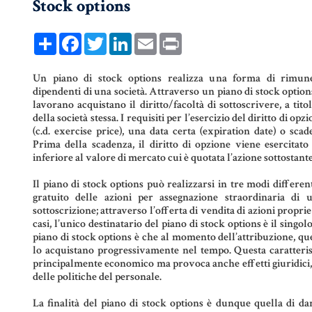
Stock options
COMPRAVENDITA
PERSONE &
FAMIGLIA
Share
Facebook
Twitter
LinkedIn
Email
Print
MUTUO
UNIONI CIVILI &
CONVIVENZE
RENT TO BUY
Un piano di stock options realizza una forma di rimune
dipendenti di una società. Attraverso un piano di stock options
lavorano acquistano il diritto/facoltà di sottoscrivere, a tito
EREDITÀ &
della società stessa. I requisiti per l’esercizio del diritto di 
TESTAMENTO
(c.d. exercise price), una data certa (expiration date) o scade
Prima della scadenza, il diritto di opzione viene esercitato 
TESTAMENTO DI
inferiore al valore di mercato cui è quotata l’azione sottostante
VITA
Il piano di stock options può realizzarsi in tre modi different
gratuito delle azioni per assegnazione straordinaria di u
sottoscrizione; attraverso l’offerta di vendita di azioni proprie o
casi, l’unico destinatario del piano di stock options è il singol
piano di stock options è che al momento dell’attribuzione, 
lo acquistano progressivamente nel tempo. Questa caratteri
principalmente economico ma provoca anche effetti giuridici, 
delle politiche del personale.
La finalità del piano di stock options è dunque quella di dar