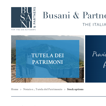
Provi
TUTELA DEI
Compravendita
Famiglia,
PATRIMONI
e
Unioni
fram
Finanziamenti
Civili e
Successioni
Home
Notaio e ... Tutela del Patrimonio
Stock options