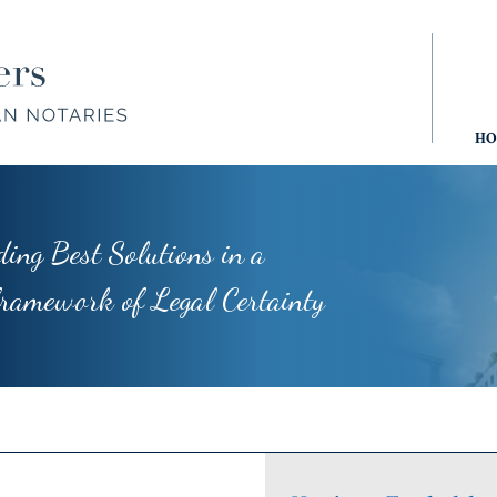
HOME
DOVE SIAMO
HO
ding Best Solutions in a
Donazioni,
Aziende
Ma
Trust,
e società
Gi
ework of Legal Certainty
Tutela del
Patrimonio