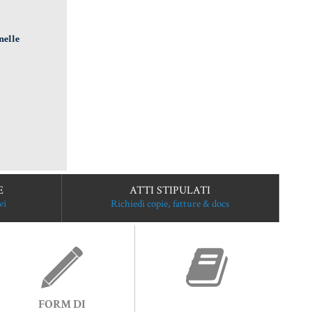
nelle
E
ATTI STIPULATI
vi
Richiedi copie, fatture & docs
FORM DI