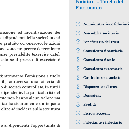
Notaio e ... Tutela del
DONAZIONI
AZIENDA &
COD
Patrimonio
SOCIETÀ
PATTO DI
LE 
FAMIGLIA
CONTRATTO
DIF
Amministrazione fiduciar
DI RETE
NOT
razione ed incentivazione dei
Assemblea societaria
 i dipendenti della società in cui
TRUST E
Beneficiario del trust
lo gratuito od oneroso, le azioni
AFFIDAMENTO
ENTI NO-
MAT
opzione sono: un prezzo determinato
FIDUCIARIO
PROFIT
GIU
Consulenza finanziaria
nze prestabilite (exercise date).
NOT
solo se il prezzo di esercizio è
Consulenza fiscale
TUTELA DEL
LEASING
.
Consulenza successoria
PATRIMONIO
RIS
i: attraverso l’emissione a titolo
GIU
Costituire una società
tili; attraverso una offerta di
 di società controllate. In tutti i
Disponente nel trust
SIS
o dipendente. La particolarità del
Donazione
GIU
queste non hanno alcun valore ma
stica ha sicuramente un impatto
ITA
Eredità
oltre ad incidere sulla struttura
Escrow account
US
Fiduciante e fiduciario
e ai dipendenti l’opportunità di