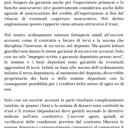
può fungere da garanzia anche per l’esportatore primario e le
Aziende e società
banche assicuratrici ed è positivamente considerata anche dalle
agenzie di assicurazione del credito all’esportazione ai fini del
rilascio di eventuali coperture assicurative. Nel diritto
anglosassone questo rapporto viene attuato attraverso il trust.
AZIENDA & SOCIETÀ
Nel nostro ordinamento esistono fattispecie simili all’escrow
account, come il contratto a favore di terzi e la norma che
CONTRATTO DI RETE
disciplina l’interesse di un terzo nel deposito. Ma questi istituti
giuridici non danno le stesse garanzie di un escrow account. Solo
ENTI NO-PROFIT
con un tale “impegno scritto a garanzia depositato presso terzi”,
le somme e i beni depositati sono garantiti da eventuali
LEASING
aggressioni di terzi. Infatti, in base alle norme dell’ordinamento
italiano il terzo depositario, al momento del deposito, diverrebbe
proprietario dei beni o delle somme depositate con la
Materiale Giuridico
conseguente possibilità per i creditori dello stesso di agire su di
essi.
Solo con un escrow account le parti risultano completamente
tutelate, in quanto i beni o la somma di denaro sono costituiti in
CODICE CIVILE
trust e il trustee (depositario) deve gestirli secondo le direttive
indicate nell’atto costitutivo. L’escrow agent, quindi, al
LE PAROLE DIFFICILI DEL NOTAIO
verificarsi delle condizioni previste dal contratto libererà le
somme detenute e contestualmente consegnerà al compratore il