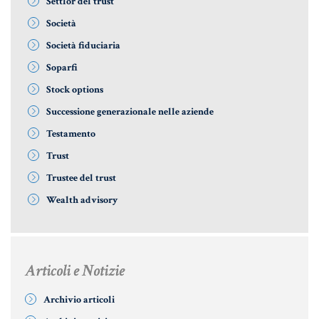
Settlor del trust
Società
Società fiduciaria
Soparfi
Stock options
Successione generazionale nelle aziende
Testamento
Trust
Trustee del trust
Wealth advisory
Articoli e Notizie
Archivio articoli