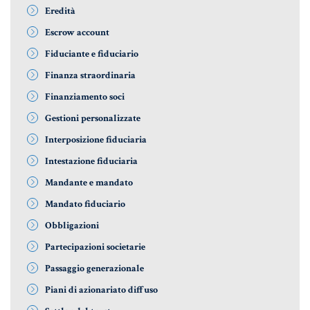
Eredità
Informative Generali
Escrow account
Fiduciante e fiduciario
Finanza straordinaria
ANTIRICICLAGGIO
Finanziamento soci
Gestioni personalizzate
AUTOCERTIFICAZIONE
Interposizione fiduciaria
STRANIERI IN ITALIA
Intestazione fiduciaria
VERIFICA FIRMA DIGITALE
Mandante e mandato
VADEMECUM
Mandato fiduciario
Obbligazioni
Partecipazioni societarie
Passaggio generazionale
Piani di azionariato diffuso