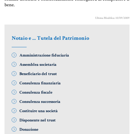
MATERIALE GIURIDICO NOTARILE
bene.
RISORSE GIURIDICHE
Ultima Modifica: 10/09/2009
SISTEMA GIURIDICO ITALIANO
USUFRUTTO
Notaio e ... Tutela del Patrimonio
Amministrazione fiduciaria
Fiscalità Speciale
Assemblea societaria
Beneficiario del trust
CERTIFICAZIONE ENERGETICA
Consulenza finanziaria
Consulenza fiscale
DETRAZIONI 36-41-50 %
Consulenza successoria
INDICI E TASSI
Costituire una società
TARSU
Disponente nel trust
TASSAZIONE ATTI IMMOBILIARI
Donazione