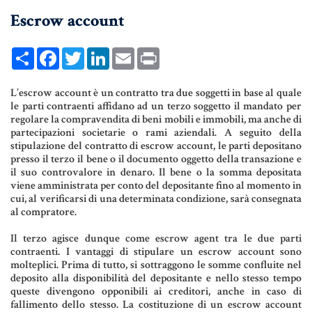
Escrow account
UNIONI CIVILI & CONVIVENZE
EREDITÀ & TESTAMENTO
Share
Facebook
Twitter
LinkedIn
Email
Print
TESTAMENTO DI VITA
L’escrow account è un contratto tra due soggetti in base al quale
le parti contraenti affidano ad un terzo soggetto il mandato per
regolare la compravendita di beni mobili e immobili, ma anche di
Donazioni, Trust, Tutela del
partecipazioni societarie o rami aziendali. A seguito della
Patrimonio
stipulazione del contratto di escrow account, le parti depositano
presso il terzo il bene o il documento oggetto della transazione e
il suo controvalore in denaro. Il bene o la somma depositata
viene amministrata per conto del depositante fino al momento in
cui, al verificarsi di una determinata condizione, sarà consegnata
DONAZIONI
al compratore.
PATTO DI FAMIGLIA
Il terzo agisce dunque come escrow agent tra le due parti
contraenti. I vantaggi di stipulare un escrow account sono
TRUST E AFFIDAMENTO FIDUCIARIO
molteplici. Prima di tutto, si sottraggono le somme confluite nel
deposito alla disponibilità del depositante e nello stesso tempo
TUTELA DEL PATRIMONIO
queste divengono opponibili ai creditori, anche in caso di
fallimento dello stesso. La costituzione di un escrow account