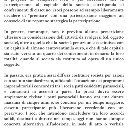
partecipazione al capitale della società corrisponda ai
RISORSE GIURIDICHE
conferimenti di ciascuno: i soci possono ad esempio liberamente
SISTEMA GIURIDICO ITALIANO
decidere di “premiare” con una partecipazione maggiore un
consocio di cui reputano strategica la partecipazione.
USUFRUTTO
In genere, comunque, non è prevista alcuna prescrizione
ulteriore in considerazione dell’attività da svolgersi (cd. oggetto
sociale), oltre a quella che la società per azioni si costituisca con
Fiscalità Speciale
un capitale di almeno centoventimila euro, e che di tale capitale
sia stato versato un quarto dei conferimenti in denaro: la loro
totalità, quando al società sia costituita ad opera di un unico
soggetto.
CERTIFICAZIONE ENERGETICA
In passato, era pratica assai diffusa costituire società per azioni
con statuto standardizzato, affidando l’attuazione dei programmi
DETRAZIONI 36-41-50 %
imprenditoriali concordati tra i soci a patti cosiddetti parasociali,
e consacrati in accordi a parte. La prassi dovrà essere
INDICI E TASSI
ampiamente rivista: i patti parasociali hanno ora una durata
massima di cinque anni e, se conclusi per un tempo maggiore,
TARSU
ciascun partecipante può liberarsene recedendo con un
preavviso. I soci che intendono concludere tra loro accordi
TASSAZIONE ATTI IMMOBILIARI
solidi, destinati a durare nel tempo, oggi non hanno dunque
concreta alternativa all’adozione, in sede di atto o verbale