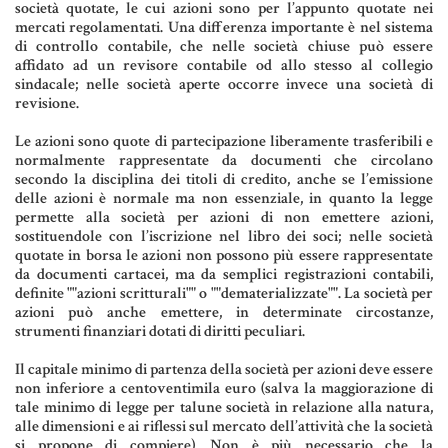
Aziende e società
società quotate, le cui azioni sono per l’appunto quotate nei
mercati regolamentati. Una differenza importante è nel sistema
di controllo contabile, che nelle società chiuse può essere
affidato ad un revisore contabile od allo stesso al collegio
AZIENDA & SOCIETÀ
sindacale; nelle società aperte occorre invece una società di
revisione.
CONTRATTO DI RETE
Le azioni sono quote di partecipazione liberamente trasferibili e
ENTI NO-PROFIT
normalmente rappresentate da documenti che circolano
secondo la disciplina dei titoli di credito, anche se l’emissione
LEASING
delle azioni è normale ma non essenziale, in quanto la legge
permette alla società per azioni di non emettere azioni,
sostituendole con l’iscrizione nel libro dei soci; nelle società
quotate in borsa le azioni non possono più essere rappresentate
Materiale Giuridico
da documenti cartacei, ma da semplici registrazioni contabili,
definite ""azioni scritturali"" o ""dematerializzate"". La società per
azioni può anche emettere, in determinate circostanze,
strumenti finanziari dotati di diritti peculiari.
CODICE CIVILE
Il capitale minimo di partenza della società per azioni deve essere
non inferiore a centoventimila euro (salva la maggiorazione di
LE PAROLE DIFFICILI DEL NOTAIO
tale minimo di legge per talune società in relazione alla natura,
alle dimensioni e ai riflessi sul mercato dell’attività che la società
MATERIALE GIURIDICO NOTARILE
si propone di compiere). Non è più necessario che la