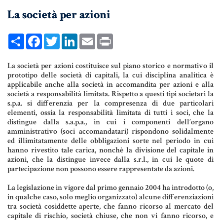
La società per azioni
UNIONI CIVILI & CONVIVENZE
EREDITÀ & TESTAMENTO
Share
Facebook
Twitter
LinkedIn
Email
Print
TESTAMENTO DI VITA
La società per azioni costituisce sul piano storico e normativo il
prototipo delle società di capitali, la cui disciplina analitica è
applicabile anche alla società in accomandita per azioni e alla
Donazioni, Trust, Tutela del Patrimonio
società a responsabilità limitata. Rispetto a questi tipi societari la
s.p.a. si differenzia per la compresenza di due particolari
elementi, ossia la responsabilità limitata di tutti i soci, che la
distingue dalla s.a.p.a., in cui i componenti dell’organo
DONAZIONI
amministrativo (soci accomandatari) rispondono solidalmente
ed illimitatamente delle obbligazioni sorte nel periodo in cui
PATTO DI FAMIGLIA
hanno rivestito tale carica, nonchè la divisione del capitale in
azioni, che la distingue invece dalla s.r.l., in cui le quote di
TRUST E AFFIDAMENTO FIDUCIARIO
partecipazione non possono essere rappresentate da azioni.
TUTELA DEL PATRIMONIO
La legislazione in vigore dal primo gennaio 2004 ha introdotto (o,
in qualche caso, solo meglio organizzato) alcune differenziazioni
tra società cosiddette aperte, che fanno ricorso al mercato del
capitale di rischio, società chiuse, che non vi fanno ricorso, e