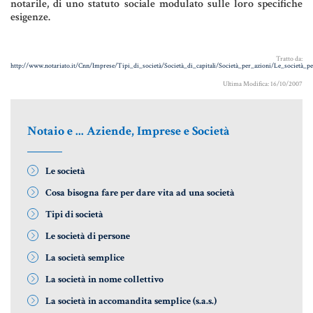
notarile, di uno statuto sociale modulato sulle loro specifiche
Informative Generali
esigenze.
Tratto da:
http://www.notariato.it/Cnn/Imprese/Tipi_di_società/Società_di_capitali/Società_per_azioni/Le_società_p
ANTIRICICLAGGIO
Ultima Modifica: 16/10/2007
AUTOCERTIFICAZIONE
STRANIERI IN ITALIA
Notaio e ... Aziende, Imprese e Società
VERIFICA FIRMA DIGITALE
Le società
VADEMECUM
Cosa bisogna fare per dare vita ad una società
Tipi di società
Le società di persone
La società semplice
La società in nome collettivo
La società in accomandita semplice (s.a.s.)