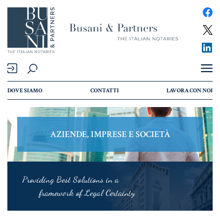
Compravendita e Finanziamenti
DOVE SIAMO
CONTATTI
LAVORA CON NOI
COMPRAVENDITA
MUTUO
AZIENDE, IMPRESE E SOCIETÀ
RENT TO BUY
Famiglia, Unioni Civili e Successioni
Providing Best Solutions in a
framework of Legal Certainty
PERSONE & FAMIGLIA