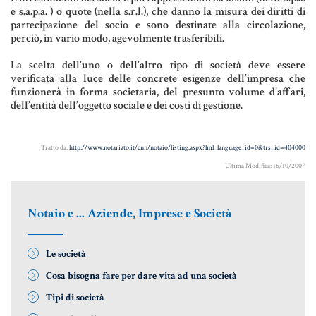
MATERIALE GIURIDICO NOTARILE
e s.a.p.a. ) o quote (nella s.r.l.), che danno la misura dei diritti di
partecipazione del socio e sono destinate alla circolazione,
RISORSE GIURIDICHE
perciò, in vario modo, agevolmente trasferibili.
SISTEMA GIURIDICO ITALIANO
La scelta dell’uno o dell’altro tipo di società deve essere
verificata alla luce delle concrete esigenze dell’impresa che
USUFRUTTO
funzionerà in forma societaria, del presunto volume d’affari,
dell’entità dell’oggetto sociale e dei costi di gestione.
Fiscalità Speciale
Tratto da:
http://www.notariato.it/cnn/notaio/listing.aspx?lml_language_id=0&trs_id=404000
Ultima Modifica: 16/10/2007
CERTIFICAZIONE ENERGETICA
Notaio e ... Aziende, Imprese e Società
DETRAZIONI 36-41-50 %
INDICI E TASSI
Le società
TARSU
Cosa bisogna fare per dare vita ad una società
Tipi di società
TASSAZIONE ATTI IMMOBILIARI