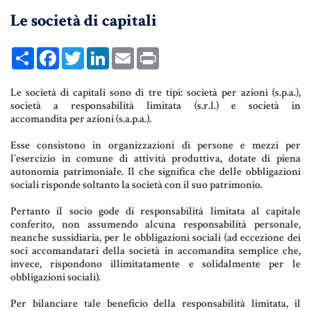
Le società di capitali
UNIONI CIVILI & CONVIVENZE
EREDITÀ & TESTAMENTO
Share
Facebook
Twitter
LinkedIn
Email
Print
TESTAMENTO DI VITA
Le società di capitali sono di tre tipi: società per azioni (s.p.a.),
società a responsabilità limitata (s.r.l.) e società in
accomandita per azioni (s.a.p.a.).
Donazioni, Trust, Tutela del
Patrimonio
Esse consistono in organizzazioni di persone e mezzi per
l’esercizio in comune di attività produttiva, dotate di piena
autonomia patrimoniale. Il che significa che delle obbligazioni
sociali risponde soltanto la società con il suo patrimonio.
DONAZIONI
Pertanto il socio gode di responsabilità limitata al capitale
conferito, non assumendo alcuna responsabilità personale,
PATTO DI FAMIGLIA
neanche sussidiaria, per le obbligazioni sociali (ad eccezione dei
soci accomandatari della società in accomandita semplice che,
TRUST E AFFIDAMENTO FIDUCIARIO
invece, rispondono illimitatamente e solidalmente per le
obbligazioni sociali).
TUTELA DEL PATRIMONIO
Per bilanciare tale beneficio della responsabilità limitata, il