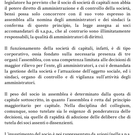
legislatore ha previsto che il socio di società di capitali non abbia
Aziende e società
il potere diretto di amministrazione e di controllo della società,
bensì possa solo concorrere con il suo voto espresso in
assemblea alla nomina degli amministratori e dei sindaci (a
conferma di questo principio, la legge assegna ai soci
accomandatari di s.a.p.a., che al contrario sono illimitatamente
AZIENDA & SOCIETÀ
responsabili, la qualità di amministratori di diritto).
CONTRATTO DI RETE
Il funzionamento della società di capitali, infatti, è di tipo
corporativo, ossia fondato sulla necessaria presenza di tre
ENTI NO-PROFIT
organi: l’assemblea, con una competenza limitata alle decisioni di
maggior rilievo per l’ente, gli amministratori, a cui è demandata
LEASING
la gestione della società e l’attuazione dell’oggetto sociale, ed i
sindaci, organo di controllo e di vigilanza sull’attività degli
amministratori.
Materiale Giuridico
Il peso del socio in assemblea è determinato dalla quota di
capitale sottoscritto, in quanto l’assemblea è retta dal principio
maggioritario per capitale. Nella disciplina del collegium,
comunque, sono tutelate sia le esigenze di ponderatezza delle
CODICE CIVILE
decisioni, sia quelle di rapidità di adozione delle delibere che di
tutela dei soci assenti o dissenzienti.
LE PAROLE DIFFICILI DEL NOTAIO
L’investimento del socio è poi rappresentato da azioni (nelle s.p.a.