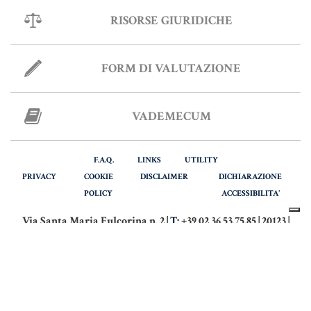
RISORSE GIURIDICHE
FORM DI VALUTAZIONE
VADEMECUM
F.A.Q.
LINKS
UTILITY
PRIVACY
COOKIE
DISCLAIMER
DICHIARAZIONE
POLICY
ACCESSIBILITA'
Via Santa Maria Fulcorina n. 2 |
T:
+39 02.36.53.75.85 | 20123 |
MILANO
Via Italia n. 28 |
T:
+39 039.916.64.42 | 20900 |
MONZA
Partita Iva: 09329610969
© COPYRIGHT - NOTAIO BUSANI. TUTTI I DIRITTI RISERVATI.