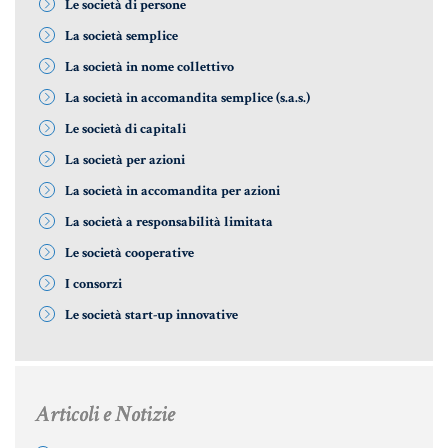
Le società di persone
La società semplice
Informative Generali
La società in nome collettivo
La società in accomandita semplice (s.a.s.)
Le società di capitali
ANTIRICICLAGGIO
La società per azioni
AUTOCERTIFICAZIONE
La società in accomandita per azioni
STRANIERI IN ITALIA
La società a responsabilità limitata
VERIFICA FIRMA DIGITALE
Le società cooperative
VADEMECUM
I consorzi
Le società start-up innovative
Articoli e Notizie