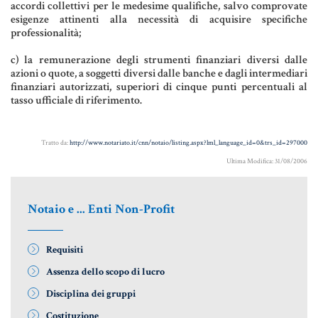
accordi collettivi per le medesime qualifiche, salvo comprovate
Aziende e società
esigenze attinenti alla necessità di acquisire specifiche
professionalità;
c) la remunerazione degli strumenti finanziari diversi dalle
azioni o quote, a soggetti diversi dalle banche e dagli intermediari
AZIENDA & SOCIETÀ
finanziari autorizzati, superiori di cinque punti percentuali al
tasso ufficiale di riferimento.
CONTRATTO DI RETE
ENTI NO-PROFIT
Tratto da:
http://www.notariato.it/cnn/notaio/listing.aspx?lml_language_id=0&trs_id=297000
LEASING
Ultima Modifica: 31/08/2006
Materiale Giuridico
Notaio e ... Enti Non-Profit
Requisiti
CODICE CIVILE
Assenza dello scopo di lucro
Disciplina dei gruppi
LE PAROLE DIFFICILI DEL NOTAIO
Costituzione