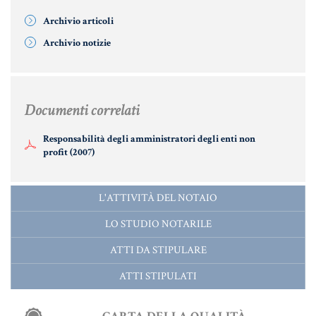
Archivio articoli
Informative Generali
Archivio notizie
ANTIRICICLAGGIO
Documenti correlati
AUTOCERTIFICAZIONE
Responsabilità degli amministratori degli enti non
STRANIERI IN ITALIA
profit (2007)
VERIFICA FIRMA DIGITALE
L'ATTIVITÀ DEL NOTAIO
VADEMECUM
LO STUDIO NOTARILE
ATTI DA STIPULARE
ATTI STIPULATI