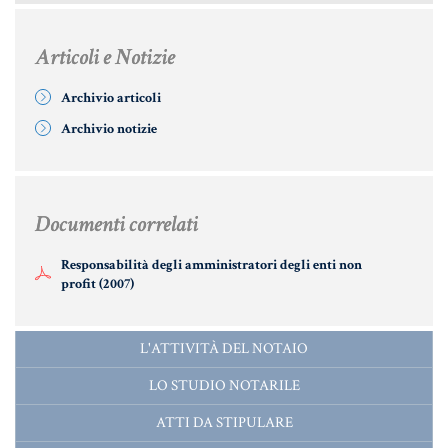
MATERIALE GIURIDICO NOTARILE
RISORSE GIURIDICHE
Articoli e Notizie
SISTEMA GIURIDICO ITALIANO
Archivio articoli
USUFRUTTO
Archivio notizie
Fiscalità Speciale
Documenti correlati
Responsabilità degli amministratori degli enti non
CERTIFICAZIONE ENERGETICA
profit (2007)
DETRAZIONI 36-41-50 %
L'ATTIVITÀ DEL NOTAIO
INDICI E TASSI
LO STUDIO NOTARILE
TARSU
ATTI DA STIPULARE
TASSAZIONE ATTI IMMOBILIARI