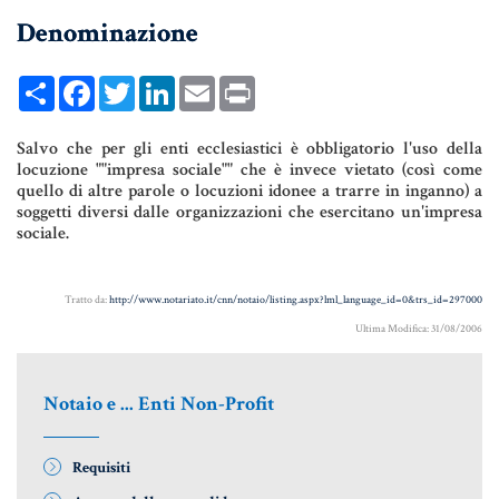
Denominazione
UNIONI CIVILI & CONVIVENZE
EREDITÀ & TESTAMENTO
Share
Facebook
Twitter
LinkedIn
Email
Print
TESTAMENTO DI VITA
Salvo che per gli enti ecclesiastici è obbligatorio l'uso della
locuzione ""impresa sociale"" che è invece vietato (così come
quello di altre parole o locuzioni idonee a trarre in inganno) a
Donazioni, Trust, Tutela del
soggetti diversi dalle organizzazioni che esercitano un'impresa
Patrimonio
sociale.
Tratto da:
http://www.notariato.it/cnn/notaio/listing.aspx?lml_language_id=0&trs_id=297000
DONAZIONI
Ultima Modifica: 31/08/2006
PATTO DI FAMIGLIA
Notaio e ... Enti Non-Profit
TRUST E AFFIDAMENTO FIDUCIARIO
TUTELA DEL PATRIMONIO
Requisiti