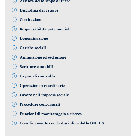
Assenza dello scopo di lucro
Aziende e società
Disciplina dei gruppi
Costituzione
Responsabilità patrimoniale
AZIENDA & SOCIETÀ
Denominazione
CONTRATTO DI RETE
Cariche sociali
ENTI NO-PROFIT
Ammissione ed esclusione
Scritture contabili
LEASING
Organi di controllo
Operazioni straordinarie
Materiale Giuridico
Lavoro nell'impresa sociale
Procedure concorsuali
Funzioni di monitoraggio e ricerca
CODICE CIVILE
Coordinamento con la disciplina delle ONLUS
LE PAROLE DIFFICILI DEL NOTAIO