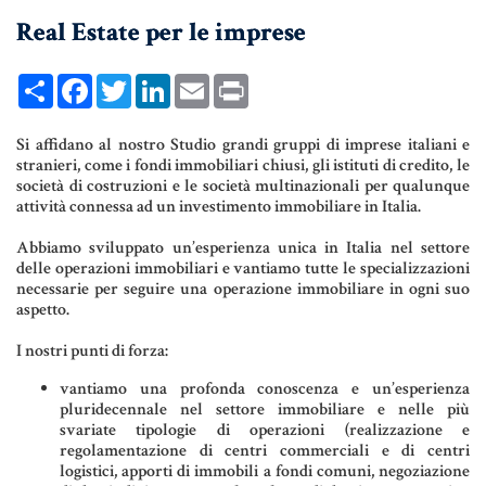
Real Estate per le imprese
UNIONI CIVILI & CONVIVENZE
EREDITÀ & TESTAMENTO
Share
Facebook
Twitter
LinkedIn
Email
Print
TESTAMENTO DI VITA
Si affidano al nostro Studio grandi gruppi di imprese italiani e
stranieri, come i fondi immobiliari chiusi, gli istituti di credito, le
società di costruzioni e le società multinazionali per qualunque
Donazioni, Trust, Tutela del
attività connessa ad un investimento immobiliare in Italia.
Patrimonio
Abbiamo sviluppato un’esperienza unica in Italia nel settore
delle operazioni immobiliari e vantiamo tutte le specializzazioni
necessarie per seguire una operazione immobiliare in ogni suo
aspetto.
DONAZIONI
I nostri punti di forza:
PATTO DI FAMIGLIA
vantiamo una profonda conoscenza e un’esperienza
TRUST E AFFIDAMENTO FIDUCIARIO
pluridecennale nel settore immobiliare e nelle più
svariate tipologie di operazioni (realizzazione e
TUTELA DEL PATRIMONIO
regolamentazione di centri commerciali e di centri
logistici, apporti di immobili a fondi comuni, negoziazione