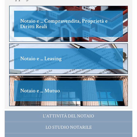
MATERIALE GIURIDICO NOTARILE
RISORSE GIURIDICHE
Notaio e ... Compravendita, Proprietà e
SISTEMA GIURIDICO ITALIANO
Diritti Reali
USUFRUTTO
Fiscalità Speciale
Notaio e ... Leasing
CERTIFICAZIONE ENERGETICA
Notaio e ... Mutuo
DETRAZIONI 36-41-50 %
INDICI E TASSI
L'ATTIVITÀ DEL NOTAIO
TARSU
LO STUDIO NOTARILE
TASSAZIONE ATTI IMMOBILIARI