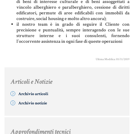
di beni di interesse culturale e di beni assoggettati a
Aziende e società
vincolo alberghiero e paralberghiero, cessione di diritti
edificatori, permute di aree edificabili con immobili da
costruire, social housing e molto altro ancora);
il nostro team è in grado di seguire il Cliente con
precisione e puntualità, sempre interagendo con le sue
AZIENDA & SOCIETÀ
strutture interne e i suoi consulenti, fornendo
l’occorrente assistenza in ogni fase di queste operazioni
CONTRATTO DI RETE
ENTI NO-PROFIT
Ultima Modifica: 05/11/2019
LEASING
Articoli e Notizie
Materiale Giuridico
Archivio articoli
Archivio notizie
CODICE CIVILE
LE PAROLE DIFFICILI DEL NOTAIO
Approfondimenti tecnici