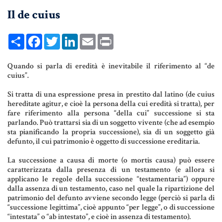
Il de cuius
UNIONI CIVILI & CONVIVENZE
EREDITÀ & TESTAMENTO
Share
Facebook
Twitter
LinkedIn
Email
Print
TESTAMENTO DI VITA
Quando si parla di eredità è inevitabile il riferimento al “de
cuius”.
Donazioni, Trust, Tutela del
Si tratta di una espressione presa in prestito dal latino (de cuius
Patrimonio
hereditate agitur, e cioè la persona della cui eredità si tratta), per
fare riferimento alla persona “della cui” successione si sta
parlando. Può trattarsi sia di un soggetto vivente (che ad esempio
sta pianificando la propria successione), sia di un soggetto già
defunto, il cui patrimonio è oggetto di successione ereditaria.
DONAZIONI
La successione a causa di morte (o mortis causa) può essere
PATTO DI FAMIGLIA
caratterizzata dalla presenza di un testamento (e allora si
applicano le regole della successione “testamentaria”) oppure
TRUST E AFFIDAMENTO FIDUCIARIO
dalla assenza di un testamento, caso nel quale la ripartizione del
patrimonio del defunto avviene secondo legge (perciò si parla di
TUTELA DEL PATRIMONIO
“successione legittima”, cioè appunto “per legge”, o di successione
“intestata” o “ab intestato”, e cioè in assenza di testamento).