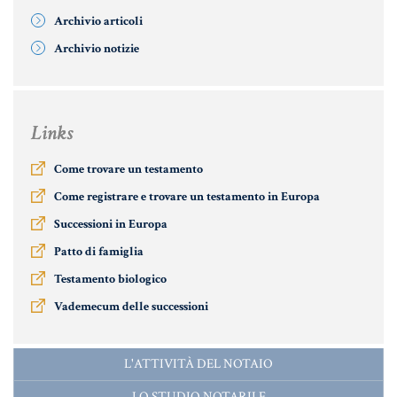
Archivio articoli
Informative Generali
Archivio notizie
ANTIRICICLAGGIO
Links
AUTOCERTIFICAZIONE
Come trovare un testamento
STRANIERI IN ITALIA
Come registrare e trovare un testamento in Europa
VERIFICA FIRMA DIGITALE
Successioni in Europa
VADEMECUM
Patto di famiglia
Testamento biologico
Vademecum delle successioni
L'ATTIVITÀ DEL NOTAIO
LO STUDIO NOTARILE