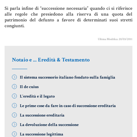
Aziende e società
Si parla infine di “successione necessaria” quando ci si riferisce
alle regole che presiedono alla riserva di una quota del
patrimonio del defunto a favore di determinati suoi stretti
congiunti.
AZIENDA & SOCIETÀ
Ultima Modifica: 20/03/2011
CONTRATTO DI RETE
ENTI NO-PROFIT
Notaio e ... Eredità & Testamento
LEASING
Il sistema successorio italiano fondato sulla famiglia
Il de cuius
Materiale Giuridico
L'eredità e il legato
Le prime cose da fare in caso di successione ereditaria
La successione ereditaria
CODICE CIVILE
La devoluzione della successione
LE PAROLE DIFFICILI DEL NOTAIO
La successione legittima