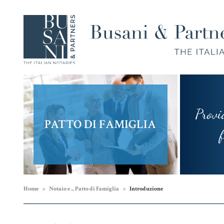
Provi
Compravendita
Famiglia,
PATTO DI FAMIGLIA
e
Unioni
fram
Finanziamenti
Civili e
Successioni
Home
Notaio e ... Patto di Famiglia
Introduzione