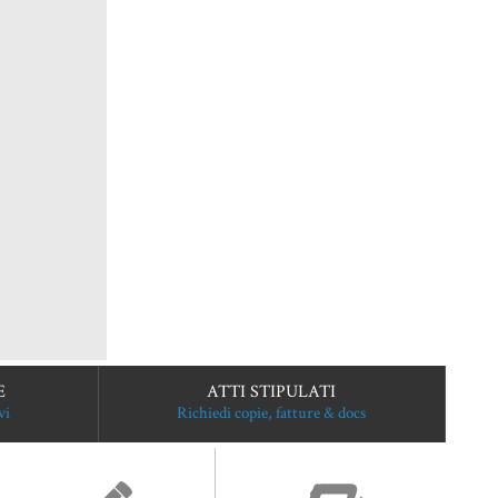
E
ATTI STIPULATI
vi
Richiedi copie, fatture & docs