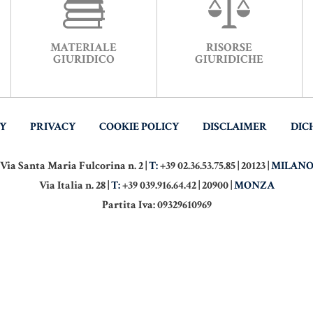
MATERIALE
RISORSE
GIURIDICO
GIURIDICHE
TY
PRIVACY
COOKIE POLICY
DISCLAIMER
DIC
Via Santa Maria Fulcorina n. 2 |
T:
+39 02.36.53.75.85 | 20123 |
MILAN
Via Italia n. 28 |
T:
+39 039.916.64.42 | 20900 |
MONZA
Partita Iva: 09329610969
PYRIGHT - NOTAIO BUSANI. TUTTI I DIRITTI RISERVATI. DEVELOPED