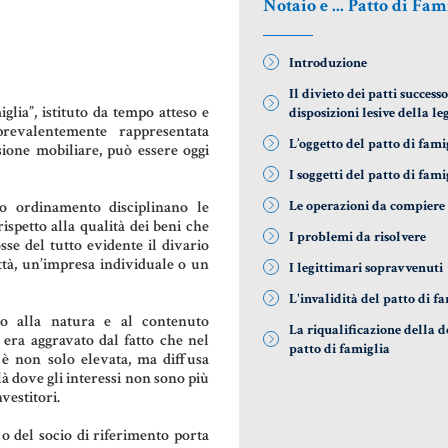
Notaio e ... Patto di Fam
DONAZIONI
AZIENDA &
COD
SOCIETÀ
PATTO DI
LE 
Introduzione
FAMIGLIA
CONTRATTO
DIF
Il divieto dei patti successo
DI RETE
NOT
lia”, istituto da tempo atteso e
disposizioni lesive della le
 prevalentemente rappresentata
TRUST E
L’oggetto del patto di fami
ione mobiliare, può essere oggi
AFFIDAMENTO
ENTI NO-
MAT
FIDUCIARIO
PROFIT
GIU
I soggetti del patto di fami
NOT
o ordinamento disciplinano le
Le operazioni da compiere
TUTELA DEL
LEASING
ispetto alla qualità dei beni che
I problemi da risolvere
se del tutto evidente il divario
PATRIMONIO
RIS
ttà, un’impresa individuale o un
GIU
I legittimari sopravvenuti
L'invalidità del patto di f
SIS
tto alla natura e al contenuto
La riqualificazione della 
GIU
era aggravato dal fatto che nel
patto di famiglia
 è non solo elevata, ma diffusa
ITA
là dove gli interessi non sono più
vestitori.
US
o del socio di riferimento porta