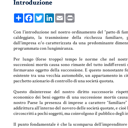
Introduzione
COMPRAVENDITA
PERSONE &
FAMIGLIA
Share
Facebook
Twitter
LinkedIn
Email
Print
MUTUO
UNIONI CIVILI &
CONVIVENZE
RENT TO BUY
Con l’introduzione nel nostro ordinamento del “patto di famig
caldeggiato, la trasmissione della ricchezza familiare,
dall’impresa e/o caratterizzata da una predominante dimens
EREDITÀ &
programmata con lungimiranza.
TESTAMENTO
Per lungo (forse troppo) tempo le norme che nel nostr
TESTAMENTO DI
successioni mortis causa sono rimaste del tutto indifferenti r
formavano oggetto della successione. E questo nonostante fos
VITA
esistente tra una vecchia automobile, un appartamento in ci
pacchetto azionario di controllo di una società quotata.
Questo disinteresse del nostro diritto successorio rispe
economico dei beni oggetto di una successione mortis causa 
nostro Paese la presenza di imprese a carattere “familiare”
addirittura all’interno del novero delle società quotate, e cioè 
circoscritti a pochi soggetti, ma coinvolgono il pubblico degli in
Il punto fondamentale è che la scomparsa dell’imprenditore 