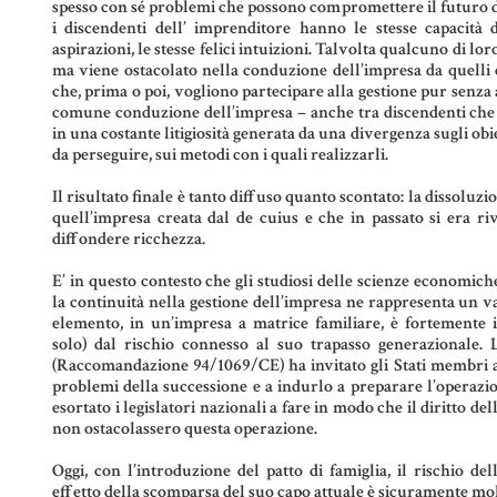
spesso con sé problemi che possono compromettere il futuro de
i discendenti dell’ imprenditore hanno le stesse capacità d
aspirazioni, le stesse felici intuizioni. Talvolta qualcuno di loro
ma viene ostacolato nella conduzione dell’impresa da quelli c
che, prima o poi, vogliono partecipare alla gestione pur senza 
comune conduzione dell’impresa – anche tra discendenti che s
in una costante litigiosità generata da una divergenza sugli obie
da perseguire, sui metodi con i quali realizzarli.
Il risultato finale è tanto diffuso quanto scontato: la dissoluz
quell’impresa creata dal de cuius e che in passato si era ri
diffondere ricchezza.
E’ in questo contesto che gli studiosi delle scienze economic
la continuità nella gestione dell’impresa ne rappresenta un 
elemento, in un’impresa a matrice familiare, è fortemente
solo) dal rischio connesso al suo trapasso generazionale.
(Raccomandazione 94/1069/CE) ha invitato gli Stati membri a 
problemi della successione e a indurlo a preparare l’operaz
esortato i legislatori nazionali a fare in modo che il diritto dell
non ostacolassero questa operazione.
Oggi, con l’introduzione del patto di famiglia, il rischio de
effetto della scomparsa del suo capo attuale è sicuramente mo