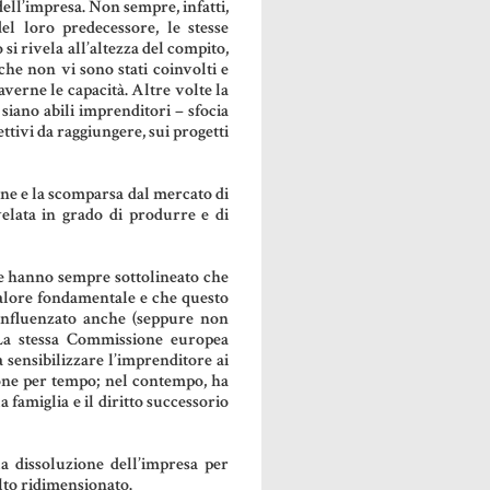
ll’impresa. Non sempre, infatti,
el loro predecessore, le stesse
 si rivela all’altezza del compito,
he non vi sono stati coinvolti e
averne le capacità. Altre volte la
iano abili imprenditori – sfocia
ttivi da raggiungere, sui progetti
ione e la scomparsa dal mercato di
velata in grado di produrre e di
he hanno sempre sottolineato che
valore fondamentale e che questo
 influenzato anche (seppure non
 La stessa Commissione europea
sensibilizzare l’imprenditore ai
ione per tempo; nel contempo, ha
a famiglia e il diritto successorio
lla dissoluzione dell’impresa per
lto ridimensionato.