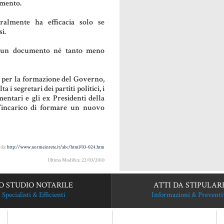
amento.
ralmente ha efficacia solo se
i.
alcun documento né tanto meno
 per la formazione del Governo,
i segretari dei partiti politici, i
entari e gli ex Presidenti della
l’incarico di formare un nuovo
 da:
http://www.normeinrete.it/abc/html/03-024.htm
Ultima Modifica: 22/03/2010
O STUDIO NOTARILE
ATTI DA STIPULAR
Specialisti & Efficienti
Informazioni & Preventi