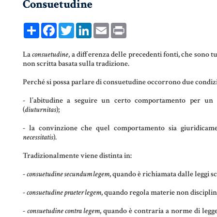
Consuetudine
COMPRAVENDITA
PERSONE &
FAMIGLIA
Share
Facebook
Twitter
LinkedIn
Email
Print
MUTUO
UNIONI CIVILI &
CONVIVENZE
RENT TO BUY
La
consuetudine
, a differenza delle precedenti fonti, che sono tut
non scritta basata sulla tradizione.
EREDITÀ &
Perché si possa parlare di consuetudine occorrono due condizi
TESTAMENTO
- l’abitudine a seguire un certo comportamento per un
TESTAMENTO DI
(
diuturnitas
);
VITA
- la convinzione che quel comportamento sia giuridicamen
necessitatis
).
Tradizionalmente viene distinta in:
-
consuetudine secundum legem
, quando è richiamata dalle leggi sc
-
consuetudine praeter legem
, quando regola materie non disciplina
-
consuetudine contra legem
, quando è contraria a norme di legge