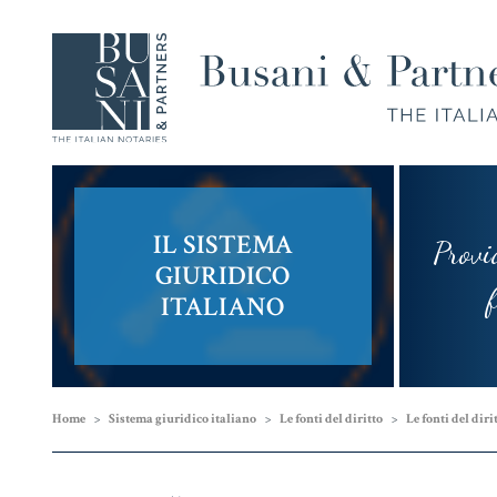
IL SISTEMA
Provi
Compravendita
Famiglia,
GIURIDICO
e
Unioni
fram
ITALIANO
Finanziamenti
Civili e
Successioni
Home
Sistema giuridico italiano
Le fonti del diritto
Le fonti del diri