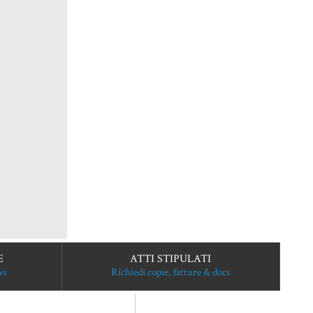
E
ATTI STIPULATI
vi
Richiedi copie, fatture & docs