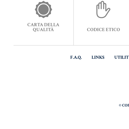
CARTA DELLA
QUALITÀ
CODICE ETICO
F.A.Q.
LINKS
UTILI
© CO