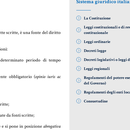
Sistema giuridico itali
DONAZIONI
AZIENDA &
COD
SOCIETÀ
PATTO DI
LE 
La Costituzione
FAMIGLIA
CONTRATTO
DIF
Leggi costituzionali e di re
DI RETE
NOT
te scritte, è una fonte del diritto
costituzionale
TRUST E
Leggi ordinarie
AFFIDAMENTO
ENTI NO-
MAT
oni:
FIDUCIARIO
PROFIT
GIU
Decreti legge
NOT
 determinato periodo di tempo
Decreti legislativi o leggi 
TUTELA DEL
LEASING
Leggi regionali
PATRIMONIO
RIS
te obbligatorio (
opinio iuris ac
GIU
Regolamenti del potere ese
del Governo)
SIS
Regolamenti degli enti loc
GIU
Consuetudine
ritte;
ITA
te da fonti scritte;
US
 e si pone in posizione
abrogativa