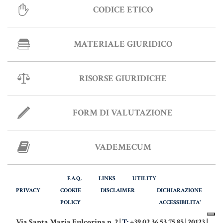
MATERIALE GIURIDICO NOTARILE
CODICE ETICO
RISORSE GIURIDICHE
SISTEMA GIURIDICO ITALIANO
MATERIALE GIURIDICO
USUFRUTTO
RISORSE GIURIDICHE
Fiscalità Speciale
FORM DI VALUTAZIONE
CERTIFICAZIONE ENERGETICA
VADEMECUM
DETRAZIONI 36-41-50 %
INDICI E TASSI
F.A.Q.
LINKS
UTILITY
PRIVACY
COOKIE
DISCLAIMER
DICHIARAZIONE
TARSU
POLICY
ACCESSIBILITA'
TASSAZIONE ATTI IMMOBILIARI
Via Santa Maria Fulcorina n. 2 |
T:
+39 02.36.53.75.85 | 20123 |