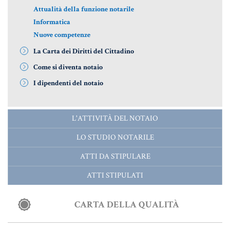
Attualità della funzione notarile
Aziende e società
Informatica
Nuove competenze
La Carta dei Diritti del Cittadino
AZIENDA & SOCIETÀ
Come si diventa notaio
CONTRATTO DI RETE
I dipendenti del notaio
ENTI NO-PROFIT
LEASING
L'ATTIVITÀ DEL NOTAIO
LO STUDIO NOTARILE
Materiale Giuridico
ATTI DA STIPULARE
ATTI STIPULATI
CODICE CIVILE
CARTA DELLA QUALITÀ
LE PAROLE DIFFICILI DEL NOTAIO