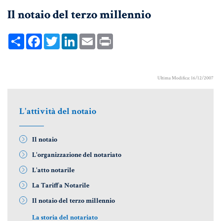
Il notaio del terzo millennio
UNIONI CIVILI & CONVIVENZE
EREDITÀ & TESTAMENTO
Share
Facebook
Twitter
LinkedIn
Email
Print
TESTAMENTO DI VITA
Ultima Modifica: 16/12/2007
Donazioni, Trust, Tutela del
Patrimonio
L'attività del notaio
Il notaio
DONAZIONI
L'organizzazione del notariato
PATTO DI FAMIGLIA
L'atto notarile
TRUST E AFFIDAMENTO FIDUCIARIO
La Tariffa Notarile
TUTELA DEL PATRIMONIO
Il notaio del terzo millennio
La storia del notariato