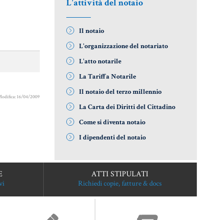
L'attività del notaio
ICE CIVILE
CERTIFICAZIONE
ANTIRICICLA
ENERGETICA
PAROLE
AUTOCERTIF
Il notaio
FICILI DEL
DETRAZIONI 36-
L'organizzazione del notariato
AIO
41-50 %
STRANIERI IN
L'atto notarile
ERIALE
INDICI E TASSI
La Tariffa Notarile
VERIFICA FI
RIDICO
DIGITALE
Il notaio del terzo millennio
ARILE
Modifica: 16/04/2009
TARSU
La Carta dei Diritti del Cittadino
VADEMECUM
ORSE
Come si diventa notaio
TASSAZIONE
RIDICHE
ATTI
I dipendenti del notaio
IMMOBILIARI
TEMA
RIDICO
E
ATTI STIPULATI
LIANO
vi
Richiedi copie, fatture & docs
UFRUTTO