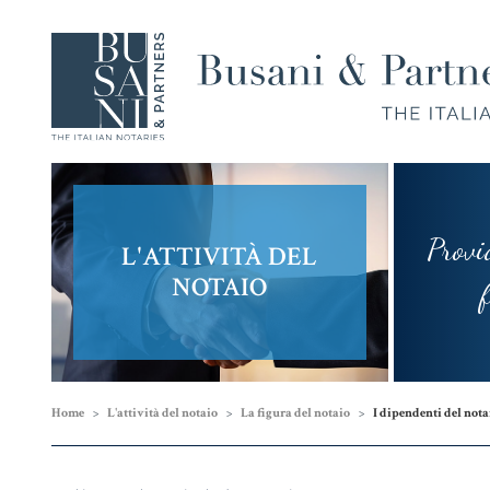
Provi
L'ATTIVITÀ DEL
Compravendita
Famiglia,
NOTAIO
e
Unioni
fram
Finanziamenti
Civili e
Successioni
Home
L'attività del notaio
La figura del notaio
I dipendenti del nota