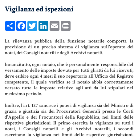
Vigilanza ed ispezioni
UNIONI CIVILI & CONVIVENZE
EREDITÀ & TESTAMENTO
Share
Facebook
Twitter
LinkedIn
Email
Print
TESTAMENTO DI VITA
La rilevanza pubblica della funzione notarile comporta la
previsione di un preciso sistema di vigilanza sull'operato dei
notai, dei Consigli notarili e degli Archivi notarili.
Donazioni, Trust, Tutela del
Patrimonio
Innanzitutto, ogni notaio, che è personalmente responsabile del
versamento delle imposte dovute per tutti gli atti da lui ricevuti,
deve esibire ogni 4 mesi il suo repertorio all’Ufficio del Registro
competente, il quale verifica se il notaio abbia correttamente
versato tutte le imposte relative agli atti da lui stipulati nel
DONAZIONI
medesimo periodo.
PATTO DI FAMIGLIA
Inoltre, l'art. 127 sancisce i poteri di vigilanza sia del Ministro di
grazia e giustizia sia dei Procuratori Generali presso le Corti
TRUST E AFFIDAMENTO FIDUCIARIO
d'Appello e dei Procuratori della Repubblica, nei limiti delle
rispettive giurisdizioni. Il primo esercita la vigilanza su tutti i
TUTELA DEL PATRIMONIO
notai, i Consigli notarili e gli Archivi notarili, i secondi
esercitano la vigilanza nei limiti delle rispettive giurisdizioni.