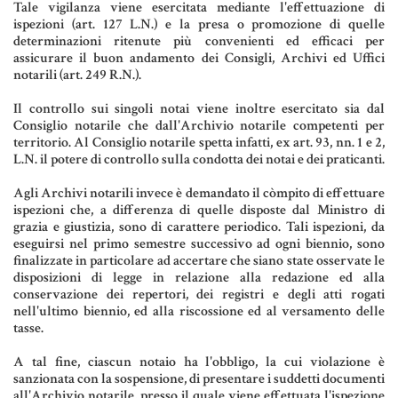
Tale vigilanza viene esercitata mediante l'effettuazione di
Aziende e società
ispezioni (art. 127 L.N.) e la presa o promozione di quelle
determinazioni ritenute più convenienti ed efficaci per
assicurare il buon andamento dei Consigli, Archivi ed Uffici
notarili (art. 249 R.N.).
AZIENDA & SOCIETÀ
Il controllo sui singoli notai viene inoltre esercitato sia dal
Consiglio notarile che dall'Archivio notarile competenti per
CONTRATTO DI RETE
territorio. Al Consiglio notarile spetta infatti, ex art. 93, nn. 1 e 2,
L.N. il potere di controllo sulla condotta dei notai e dei praticanti.
ENTI NO-PROFIT
Agli Archivi notarili invece è demandato il còmpito di effettuare
LEASING
ispezioni che, a differenza di quelle disposte dal Ministro di
grazia e giustizia, sono di carattere periodico. Tali ispezioni, da
eseguirsi nel primo semestre successivo ad ogni biennio, sono
Materiale Giuridico
finalizzate in particolare ad accertare che siano state osservate le
disposizioni di legge in relazione alla redazione ed alla
conservazione dei repertori, dei registri e degli atti rogati
nell'ultimo biennio, ed alla riscossione ed al versamento delle
tasse.
CODICE CIVILE
A tal fine, ciascun notaio ha l'obbligo, la cui violazione è
LE PAROLE DIFFICILI DEL NOTAIO
sanzionata con la sospensione, di presentare i suddetti documenti
all'Archivio notarile, presso il quale viene effettuata l'ispezione