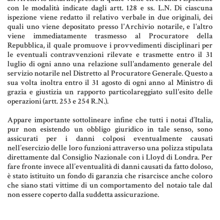
MATERIALE GIURIDICO NOTARILE
con le modalità indicate dagli artt. 128 e ss. L.N. Di ciascuna
ispezione viene redatto il relativo verbale in due originali, dei
RISORSE GIURIDICHE
quali uno viene depositato presso l'Archivio notarile, e l'altro
viene immediatamente trasmesso al Procuratore della
SISTEMA GIURIDICO ITALIANO
Repubblica, il quale promuove i provvedimenti disciplinari per
le eventuali contravvenzioni rilevate e trasmette entro il 31
USUFRUTTO
luglio di ogni anno una relazione sull'andamento generale del
servizio notarile nel Distretto al Procuratore Generale. Questo a
sua volta inoltra entro il 31 agosto di ogni anno al Ministro di
grazia e giustizia un rapporto particolareggiato sull'esito delle
Fiscalità Speciale
operazioni (artt. 253 e 254 R.N.).
Appare importante sottolineare infine che tutti i notai d’Italia,
pur non esistendo un obbligo giuridico in tale senso, sono
CERTIFICAZIONE ENERGETICA
assicurati per i danni colposi eventualmente causati
nell’esercizio delle loro funzioni attraverso una polizza stipulata
DETRAZIONI 36-41-50 %
direttamente dal Consiglio Nazionale con i Lloyd di Londra. Per
fare fronte invece all’eventualità di danni causati da fatto doloso,
INDICI E TASSI
è stato istituito un fondo di garanzia che risarcisce anche coloro
che siano stati vittime di un comportamento del notaio tale dal
TARSU
non essere coperto dalla suddetta assicurazione.
TASSAZIONE ATTI IMMOBILIARI