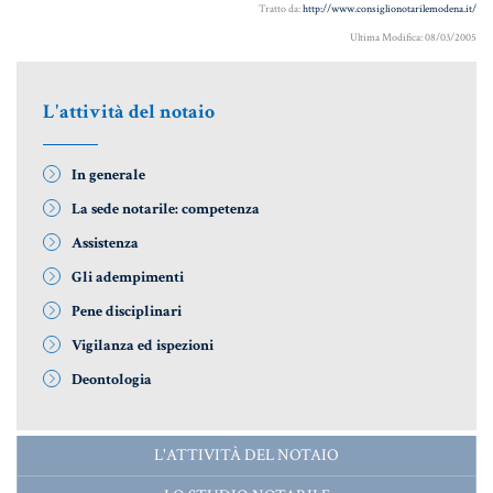
Tratto da:
http://www.consiglionotarilemodena.it/
Ultima Modifica: 08/03/2005
Informative Generali
L'attività del notaio
ANTIRICICLAGGIO
In generale
AUTOCERTIFICAZIONE
La sede notarile: competenza
STRANIERI IN ITALIA
Assistenza
VERIFICA FIRMA DIGITALE
Gli adempimenti
VADEMECUM
Pene disciplinari
Vigilanza ed ispezioni
Deontologia
L'ATTIVITÀ DEL NOTAIO