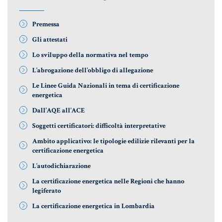
MATERIALE GIURIDICO NOTARILE
RISORSE GIURIDICHE
Premessa
SISTEMA GIURIDICO ITALIANO
Gli attestati
Lo sviluppo della normativa nel tempo
USUFRUTTO
L’abrogazione dell’obbligo di allegazione
Le Linee Guida Nazionali in tema di certificazione
Fiscalità Speciale
energetica
Dall’AQE all’ACE
Soggetti certificatori: difficoltà interpretative
CERTIFICAZIONE ENERGETICA
Ambito applicativo: le tipologie edilizie rilevanti per la
certificazione energetica
DETRAZIONI 36-41-50 %
L’autodichiarazione
INDICI E TASSI
La certificazione energetica nelle Regioni che hanno
legiferato
TARSU
La certificazione energetica in Lombardia
TASSAZIONE ATTI IMMOBILIARI