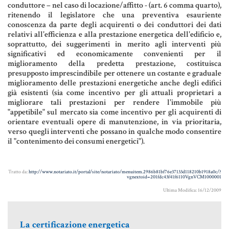
conduttore – nel caso di locazione/affitto - (art. 6 comma quarto),
Aziende e società
ritenendo il legislatore che una preventiva esauriente
conoscenza da parte degli acquirenti o dei conduttori dei dati
relativi all'efficienza e alla prestazione energetica dell'edificio e,
soprattutto, dei suggerimenti in merito agli interventi più
significativi ed economicamente convenienti per il
AZIENDA & SOCIETÀ
miglioramento della predetta prestazione, costituisca
presupposto imprescindibile per ottenere un costante e graduale
CONTRATTO DI RETE
miglioramento delle prestazioni energetiche anche degli edifici
già esistenti (sia come incentivo per gli attuali proprietari a
ENTI NO-PROFIT
migliorare tali prestazioni per rendere l'immobile più
"appetibile" sul mercato sia come incentivo per gli acquirenti di
LEASING
orientare eventuali opere di manutenzione, in via prioritaria,
verso quegli interventi che possano in qualche modo consentire
il "contenimento dei consumi energetici").
Materiale Giuridico
Tratto da:
http://www.notariato.it/portal/site/notariato/menuitem.2986b81bf76e37133d118210b1918a0c/?
vgnextoid=201fdc43f41f6110VgnVCM1000001
Ultima Modifica: 16/12/2009
CODICE CIVILE
LE PAROLE DIFFICILI DEL NOTAIO
La certificazione energetica