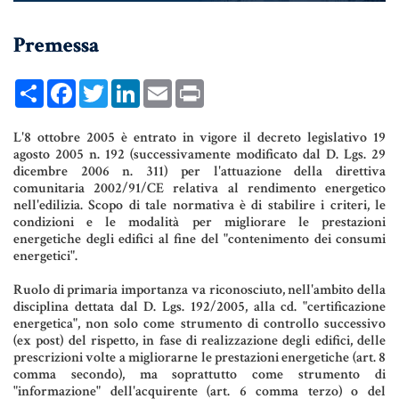
UNIONI CIVILI & CONVIVENZE
Premessa
EREDITÀ & TESTAMENTO
Share
Facebook
Twitter
LinkedIn
Email
Print
TESTAMENTO DI VITA
L'8 ottobre 2005 è entrato in vigore il decreto legislativo 19
agosto 2005 n. 192 (successivamente modificato dal D. Lgs. 29
Donazioni, Trust, Tutela del
dicembre 2006 n. 311) per l'attuazione della direttiva
Patrimonio
comunitaria 2002/91/CE relativa al rendimento energetico
nell'edilizia. Scopo di tale normativa è di stabilire i criteri, le
condizioni e le modalità per migliorare le prestazioni
energetiche degli edifici al fine del "contenimento dei consumi
energetici".
DONAZIONI
Ruolo di primaria importanza va riconosciuto, nell'ambito della
PATTO DI FAMIGLIA
disciplina dettata dal D. Lgs. 192/2005, alla cd. "certificazione
TRUST E AFFIDAMENTO FIDUCIARIO
energetica", non solo come strumento di controllo successivo
(ex post) del rispetto, in fase di realizzazione degli edifici, delle
TUTELA DEL PATRIMONIO
prescrizioni volte a migliorarne le prestazioni energetiche (art. 8
comma secondo), ma soprattutto come strumento di
"informazione" dell'acquirente (art. 6 comma terzo) o del