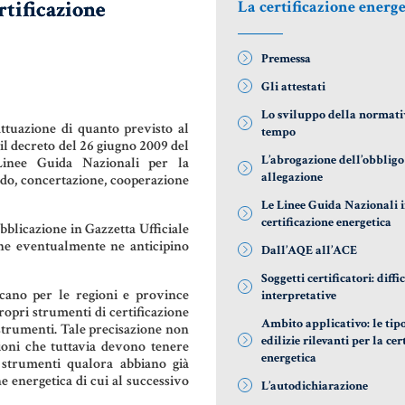
rtificazione
La certificazione energe
DONAZIONI
AZIENDA &
COD
SOCIETÀ
PATTO DI
LE 
Premessa
FAMIGLIA
CONTRATTO
DIF
Gli attestati
DI RETE
NOT
Lo sviluppo della normati
TRUST E
attuazione di quanto previsto al
tempo
AFFIDAMENTO
ENTI NO-
MAT
 il decreto del 26 giugno 2009 del
FIDUCIARIO
PROFIT
GIU
L’abrogazione dell’obbligo
Linee Guida Nazionali per la
NOT
allegazione
ordo, concertazione, cooperazione
TUTELA DEL
LEASING
Le Linee Guida Nazionali i
PATRIMONIO
RIS
certificazione energetica
ubblicazione in Gazzetta Ufficiale
GIU
che eventualmente ne anticipino
Dall’AQE all’ACE
Soggetti certificatori: diffi
SIS
icano per le regioni e province
interpretative
GIU
pri strumenti di certificazione
Ambito applicativo: le tip
ITA
 strumenti. Tale precisazione non
edilizie rilevanti per la cer
gioni che tuttavia devono tenere
energetica
strumenti qualora abbiano già
US
ne energetica di cui al successivo
L’autodichiarazione