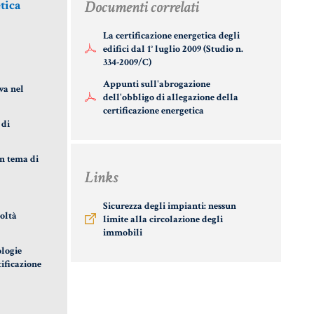
Documenti correlati
tica
ICE CIVILE
CERTIFICAZIONE
ANTIRICICLA
ENERGETICA
La certificazione energetica degli
PAROLE
AUTOCERTIF
edifici dal 1° luglio 2009 (Studio n.
FICILI DEL
DETRAZIONI 36-
334-2009/C)
AIO
41-50 %
STRANIERI IN
Appunti sull'abrogazione
va nel
dell'obbligo di allegazione della
ERIALE
INDICI E TASSI
certificazione energetica
VERIFICA FI
RIDICO
 di
DIGITALE
ARILE
TARSU
n tema di
VADEMECUM
ORSE
Links
TASSAZIONE
RIDICHE
ATTI
Sicurezza degli impianti: nessun
IMMOBILIARI
coltà
limite alla circolazione degli
TEMA
immobili
RIDICO
ologie
LIANO
tificazione
UFRUTTO