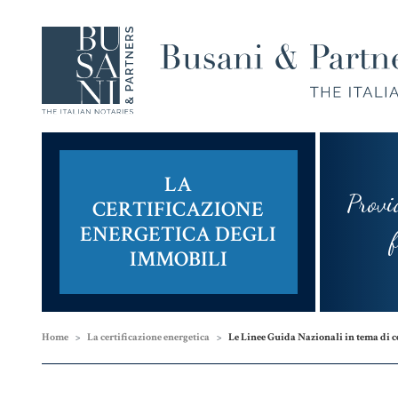
LA
Provi
CERTIFICAZIONE
Compravendita
Famiglia,
ENERGETICA DEGLI
e
Unioni
fram
IMMOBILI
Finanziamenti
Civili e
Successioni
Home
La certificazione energetica
Le Linee Guida Nazionali in tema di c