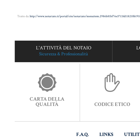
Tratto da:
http://www.notariato.it/portal/site/notariato/menuitem.2986b81bf76e37133d118210b
L'ATTIVITÀ DEL NOTAIO
L
Sicurezza & Professionalità
CARTA DELLA
QUALITÀ
CODICE ETICO
F.A.Q.
LINKS
UTILI