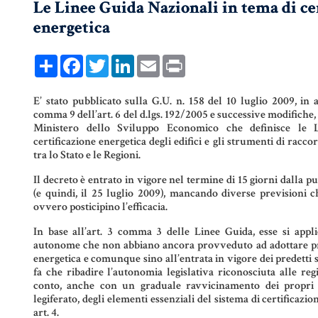
Le Linee Guida Nazionali in tema di ce
COMPRAVENDITA
PERSONE &
FAMIGLIA
energetica
MUTUO
UNIONI CIVILI &
Share
Facebook
Twitter
LinkedIn
Email
Print
CONVIVENZE
RENT TO BUY
E’ stato pubblicato sulla G.U. n. 158 del 10 luglio 2009, in 
EREDITÀ &
comma 9 dell’art. 6 del d.lgs. 192/2005 e successive modifiche,
TESTAMENTO
Ministero dello Sviluppo Economico che definisce le 
certificazione energetica degli edifici e gli strumenti di racc
tra lo Stato e le Regioni.
TESTAMENTO DI
VITA
Il decreto è entrato in vigore nel termine di 15 giorni dalla p
(e quindi, il 25 luglio 2009), mancando diverse previsioni 
ovvero posticipino l’efficacia.
In base all’art. 3 comma 3 delle Linee Guida, esse si appl
autonome che non abbiano ancora provveduto ad adottare pro
energetica e comunque sino all’entrata in vigore dei predetti
fa che ribadire l’autonomia legislativa riconosciuta alle re
conto, anche con un graduale ravvicinamento dei propri 
legiferato, degli elementi essenziali del sistema di certificazio
art. 4.