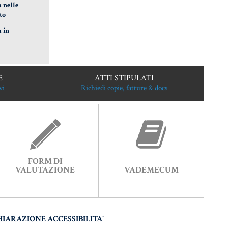
a nelle
to
a in
E
ATTI STIPULATI
vi
Richiedi copie, fatture & docs
FORM DI
VALUTAZIONE
VADEMECUM
HIARAZIONE ACCESSIBILITA'