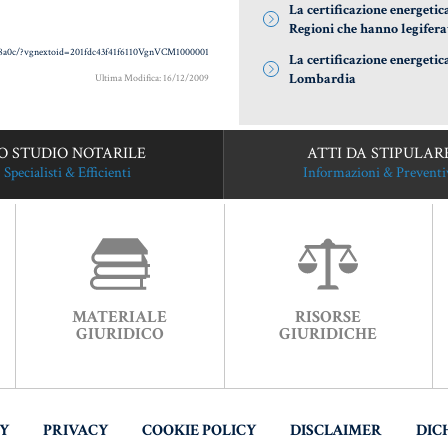
La certificazione energetic
Regioni che hanno legifera
1918a0c/?vgnextoid=201fdc43f41f6110VgnVCM1000001
La certificazione energetic
Lombardia
Ultima Modifica: 16/12/2009
O STUDIO NOTARILE
ATTI DA STIPULAR
Specialisti & Efficienti
Informazioni & Preventi
MATERIALE
RISORSE
GIURIDICO
GIURIDICHE
TY
PRIVACY
COOKIE POLICY
DISCLAIMER
DIC