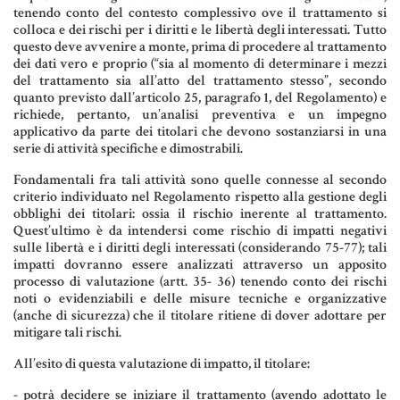
tenendo conto del contesto complessivo ove il trattamento si
Aziende e società
colloca e dei rischi per i diritti e le libertà degli interessati. Tutto
questo deve avvenire a monte, prima di procedere al trattamento
dei dati vero e proprio (“sia al momento di determinare i mezzi
del trattamento sia all’atto del trattamento stesso”, secondo
quanto previsto dall’articolo 25, paragrafo 1, del Regolamento) e
AZIENDA & SOCIETÀ
richiede, pertanto, un’analisi preventiva e un impegno
applicativo da parte dei titolari che devono sostanziarsi in una
CONTRATTO DI RETE
serie di attività specifiche e dimostrabili.
ENTI NO-PROFIT
Fondamentali fra tali attività sono quelle connesse al secondo
criterio individuato nel Regolamento rispetto alla gestione degli
LEASING
obblighi dei titolari: ossia il rischio inerente al trattamento.
Quest’ultimo è da intendersi come rischio di impatti negativi
sulle libertà e i diritti degli interessati (considerando 75-77); tali
Materiale Giuridico
impatti dovranno essere analizzati attraverso un apposito
processo di valutazione (artt. 35- 36) tenendo conto dei rischi
noti o evidenziabili e delle misure tecniche e organizzative
(anche di sicurezza) che il titolare ritiene di dover adottare per
mitigare tali rischi.
CODICE CIVILE
All’esito di questa valutazione di impatto, il titolare:
LE PAROLE DIFFICILI DEL NOTAIO
- potrà decidere se iniziare il trattamento (avendo adottato le