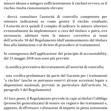
MATERIALE GIURIDICO NOTARILE
misure idonee a mitigare sufficientemente il rischio) ovvero, se il
rischio risulta ciononostante elevato;
RISORSE GIURIDICHE
- dovrà consultare l’autorità di controllo competente per
SISTEMA GIURIDICO ITALIANO
ottenere indicazioni su come gestire il rischio residuale;
l’Autorità avrà quindi il compito di indicare le misure ulteriori
USUFRUTTO
eventualmente da implementare a cura del titolare e potrà, ove
necessario, adottare tutte le misure correttive ai sensi
dell’articolo 58 del Regolamento (dall’ammonimento del titolare
fino alla limitazione o al divieto di procedere al trattamento).
Fiscalità Speciale
In conseguenza dell’applicazione del principio di accountability,
dal 25 maggio 2018 non sono più previste
- la notifica preventiva dei trattamenti all’autorità di controllo;
CERTIFICAZIONE ENERGETICA
- una verifica preliminare da parte del Garante per i trattamenti
DETRAZIONI 36-41-50 %
“a rischio” (anche se potranno esservi alcune eccezioni legate a
disposizioni nazionali, previste in particolare dall’articolo 36,
INDICI E TASSI
paragrafo 5 del Regolamento).
TARSU
Al loro posto, il Regolamento prevede in capo ai titolari l’obbligo
(pressoché generalizzato) di tenere un registro dei trattamenti e,
TASSAZIONE ATTI IMMOBILIARI
appunto, di effettuare valutazioni di impatto in piena autonomia