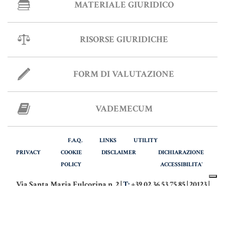
MATERIALE GIURIDICO
RISORSE GIURIDICHE
FORM DI VALUTAZIONE
VADEMECUM
F.A.Q.
LINKS
UTILITY
PRIVACY
COOKIE
DISCLAIMER
DICHIARAZIONE
POLICY
ACCESSIBILITA'
Via Santa Maria Fulcorina n. 2 |
T:
+39 02.36.53.75.85 | 20123 |
MILANO
Via Italia n. 28 |
T:
+39 039.916.64.42 | 20900 |
MONZA