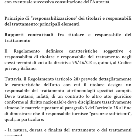
con eventuale successiva consultazione dell’Autorità.
Informative Generali
Principio di “responsabilizzazione” dei titolari e responsabili
del trattamento: principali elementi
Rapporti contrattuali fra titolare e responsabile del
trattamento
ANTIRICICLAGGIO
Il Regolamento definisce caratteristiche soggettive e
AUTOCERTIFICAZIONE
responsabilità di titolare e responsabile del trattamento negli
stessi termini di cui alla direttiva 95/46/CE e, quindi, al Codice
STRANIERI IN ITALIA
privacy italiano.
VERIFICA FIRMA DIGITALE
Tuttavia, il Regolamento (articolo 28) prevede dettagliatamente
le caratteristiche dell’atto con cui il titolare designa un
VADEMECUM
responsabile del trattamento attribuendogli specifici compiti.
Deve trattarsi, infatti, di un contratto (o altro atto giuridico
conforme al diritto nazionale) e deve disciplinare tassativamente
almeno le materie riportate al paragrafo 3 dell’articolo 28 al fine
di dimostrare che il responsabile fornisce “garanzie sufficienti”,
quali, in particolare:
- la natura, durata e finalità del trattamento o dei trattamenti
assegnati