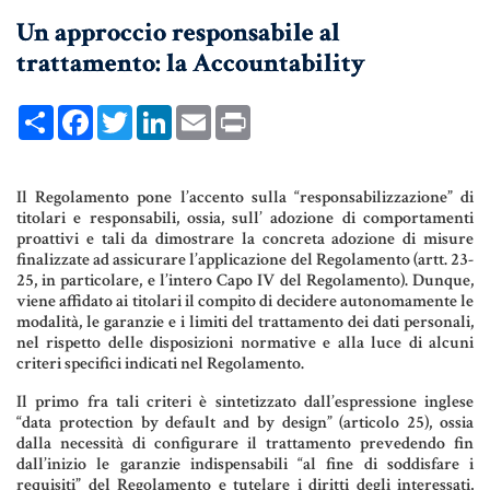
Un approccio responsabile al
UNIONI CIVILI & CONVIVENZE
trattamento: la Accountability
EREDITÀ & TESTAMENTO
TESTAMENTO DI VITA
Share
Facebook
Twitter
LinkedIn
Email
Print
Donazioni, Trust, Tutela del
Il Regolamento pone l’accento sulla “responsabilizzazione” di
titolari e responsabili, ossia, sull’ adozione di comportamenti
Patrimonio
proattivi e tali da dimostrare la concreta adozione di misure
finalizzate ad assicurare l’applicazione del Regolamento (artt. 23-
25, in particolare, e l’intero Capo IV del Regolamento). Dunque,
viene affidato ai titolari il compito di decidere autonomamente le
DONAZIONI
modalità, le garanzie e i limiti del trattamento dei dati personali,
nel rispetto delle disposizioni normative e alla luce di alcuni
PATTO DI FAMIGLIA
criteri specifici indicati nel Regolamento.
TRUST E AFFIDAMENTO FIDUCIARIO
Il primo fra tali criteri è sintetizzato dall’espressione inglese
“data protection by default and by design” (articolo 25), ossia
TUTELA DEL PATRIMONIO
dalla necessità di configurare il trattamento prevedendo fin
dall’inizio le garanzie indispensabili “al fine di soddisfare i
requisiti” del Regolamento e tutelare i diritti degli interessati,