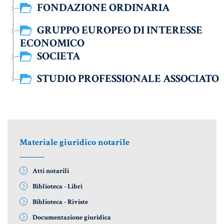
Aziende e società
FONDAZIONE ORDINARIA
GRUPPO EUROPEO DI INTERESSE
ECONOMICO
AZIENDA & SOCIETÀ
SOCIETA
CONTRATTO DI RETE
STUDIO PROFESSIONALE ASSOCIATO
ENTI NO-PROFIT
LEASING
Materiale Giuridico
Materiale giuridico notarile
Atti notarili
CODICE CIVILE
Biblioteca - Libri
LE PAROLE DIFFICILI DEL NOTAIO
Biblioteca - Riviste
MATERIALE GIURIDICO NOTARILE
Documentazione giuridica