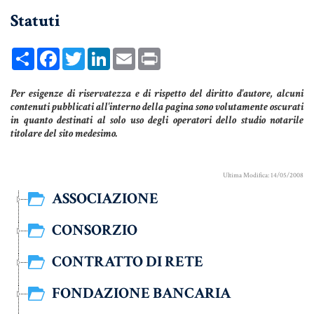
Statuti
UNIONI CIVILI & CONVIVENZE
EREDITÀ & TESTAMENTO
Share
Facebook
Twitter
LinkedIn
Email
Print
TESTAMENTO DI VITA
Per esigenze di riservatezza e di rispetto del diritto d'autore, alcuni
contenuti pubblicati all'interno della pagina sono volutamente oscurati
in quanto destinati al solo uso degli operatori dello studio notarile
Donazioni, Trust, Tutela del Patrimonio
titolare del sito medesimo.
Ultima Modifica: 14/05/2008
DONAZIONI
ASSOCIAZIONE
PATTO DI FAMIGLIA
CONSORZIO
TRUST E AFFIDAMENTO FIDUCIARIO
CONTRATTO DI RETE
TUTELA DEL PATRIMONIO
FONDAZIONE BANCARIA