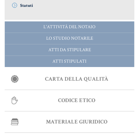
RISORSE GIURIDICHE
Statuti
SISTEMA GIURIDICO ITALIANO
L'ATTIVITÀ DEL NOTAIO
USUFRUTTO
LO STUDIO NOTARILE
ATTI DA STIPULARE
Fiscalità Speciale
ATTI STIPULATI
CERTIFICAZIONE ENERGETICA
CARTA DELLA QUALITÀ
DETRAZIONI 36-41-50 %
CODICE ETICO
INDICI E TASSI
TARSU
MATERIALE GIURIDICO
TASSAZIONE ATTI IMMOBILIARI