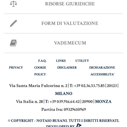
RISORSE GIURIDICHE
Informative Generali
FORM DI VALUTAZIONE
ANTIRICICLAGGIO
AUTOCERTIFICAZIONE
VADEMECUM
STRANIERI IN ITALIA
F.A.Q.
LINKS
UTILITY
VERIFICA FIRMA DIGITALE
PRIVACY
COOKIE
DISCLAIMER
DICHIARAZIONE
VADEMECUM
POLICY
ACCESSIBILITA'
Via Santa Maria Fulcorina n. 2 |
T:
+39 02.36.53.75.85 | 20123 |
MILANO
Via Italia n. 28 |
T:
+39 039.916.64.42 | 20900 |
MONZA
Partita Iva: 09329610969
© COPYRIGHT - NOTAIO BUSANI. TUTTI I DIRITTI RISERVATI.
DEVELOPED BY