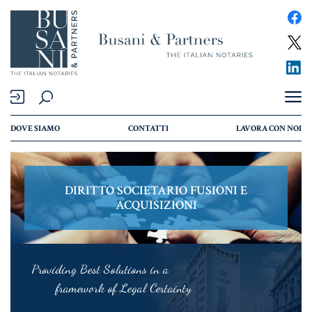
Compravendita e Finanziamenti
DOVE SIAMO
CONTATTI
LAVORA CON NOI
COMPRAVENDITA
MUTUO
DIRITTO SOCIETARIO FUSIONI E
RENT TO BUY
ACQUISIZIONI
Famiglia, Unioni Civili e Successioni
Providing Best Solutions in a
framework of Legal Certainty
PERSONE & FAMIGLIA