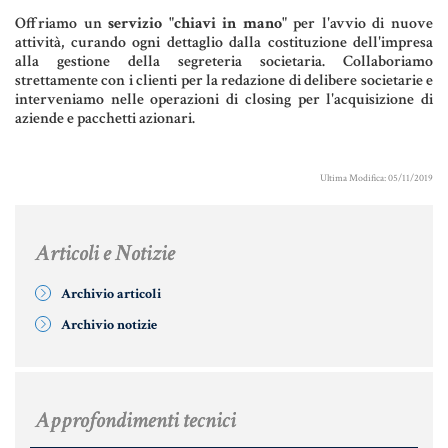
Aziende e società
Offriamo un
servizio "chiavi in mano"
per l'avvio di nuove
attività, curando ogni dettaglio dalla costituzione dell'impresa
alla gestione della segreteria societaria. Collaboriamo
strettamente con i clienti per la redazione di delibere societarie e
interveniamo nelle operazioni di closing per l'acquisizione di
AZIENDA & SOCIETÀ
aziende e pacchetti azionari.
CONTRATTO DI RETE
Ultima Modifica: 05/11/2019
ENTI NO-PROFIT
LEASING
Articoli e Notizie
Materiale Giuridico
Archivio articoli
Archivio notizie
CODICE CIVILE
Approfondimenti tecnici
LE PAROLE DIFFICILI DEL NOTAIO