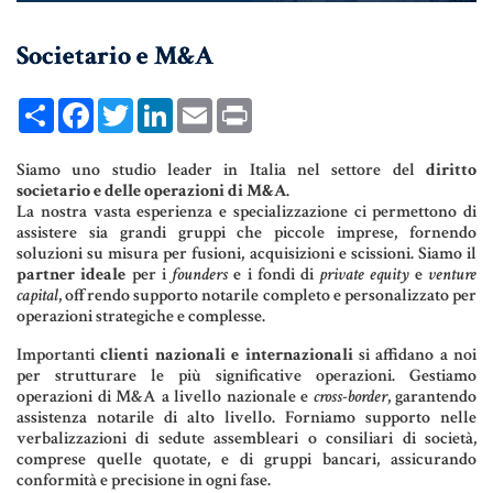
UNIONI CIVILI & CONVIVENZE
Societario e M&A
EREDITÀ & TESTAMENTO
Share
Facebook
Twitter
LinkedIn
Email
Print
TESTAMENTO DI VITA
Siamo uno studio leader in Italia nel settore del
diritto
societario e delle operazioni di M&A
.
Donazioni, Trust, Tutela del
La nostra vasta esperienza e specializzazione ci permettono di
Patrimonio
assistere sia grandi gruppi che piccole imprese, fornendo
soluzioni su misura per fusioni, acquisizioni e scissioni. Siamo il
partner ideale
per i
founders
e i fondi di
private equity
e
venture
capital
, offrendo supporto notarile completo e personalizzato per
operazioni strategiche e complesse.
DONAZIONI
Importanti
clienti nazionali e internazionali
si affidano a noi
PATTO DI FAMIGLIA
per strutturare le più significative operazioni. Gestiamo
operazioni di M&A a livello nazionale e
cross-border
, garantendo
TRUST E AFFIDAMENTO FIDUCIARIO
assistenza notarile di alto livello. Forniamo supporto nelle
verbalizzazioni di sedute assembleari o consiliari di società,
TUTELA DEL PATRIMONIO
comprese quelle quotate, e di gruppi bancari, assicurando
conformità e precisione in ogni fase.