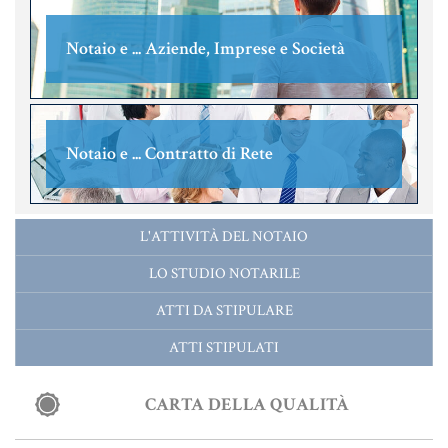
MATERIALE GIURIDICO NOTARILE
RISORSE GIURIDICHE
Notaio e ... Aziende, Imprese e Società
SISTEMA GIURIDICO ITALIANO
USUFRUTTO
Notaio e ... Contratto di Rete
Fiscalità Speciale
L'ATTIVITÀ DEL NOTAIO
LO STUDIO NOTARILE
CERTIFICAZIONE ENERGETICA
ATTI DA STIPULARE
DETRAZIONI 36-41-50 %
ATTI STIPULATI
INDICI E TASSI
TARSU
CARTA DELLA QUALITÀ
TASSAZIONE ATTI IMMOBILIARI