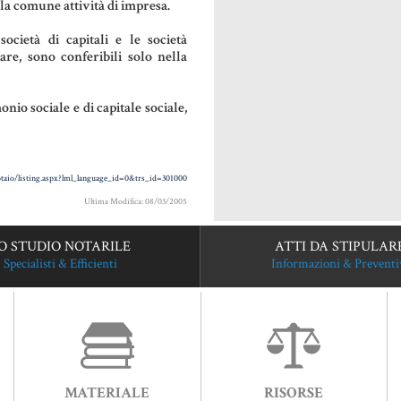
lla comune attività di impresa.
società di capitali e le società
lare, sono conferibili solo nella
nio sociale e di capitale sociale,
otaio/listing.aspx?lml_language_id=0&trs_id=301000
Ultima Modifica: 08/03/2005
O STUDIO NOTARILE
ATTI DA STIPULAR
Specialisti & Efficienti
Informazioni & Preventi
MATERIALE
RISORSE