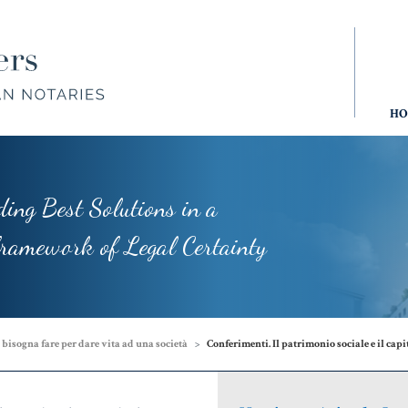
HOME
DOVE SIAMO
HO
ding Best Solutions in a
Donazioni,
Aziende
Ma
Trust,
e società
Gi
ework of Legal Certainty
Tutela del
Patrimonio
 bisogna fare per dare vita ad una società
Conferimenti. Il patrimonio sociale e il capi