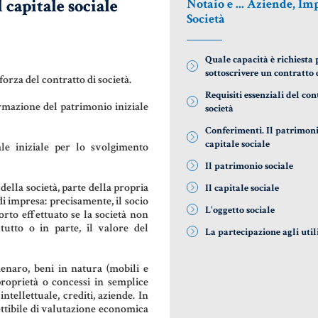
 capitale sociale
Notaio e ... Aziende, Im
DONAZIONI
AZIENDA &
COD
Società
SOCIETÀ
PATTO DI
LE 
FAMIGLIA
CONTRATTO
DIF
Quale capacità è richiesta 
DI RETE
NOT
sottoscrivere un contratto 
forza del contratto di società.
TRUST E
Requisiti essenziali del con
formazione del patrimonio iniziale
AFFIDAMENTO
ENTI NO-
MAT
società
FIDUCIARIO
PROFIT
GIU
Conferimenti. Il patrimonio
NOT
capitale sociale
ale iniziale per lo svolgimento
TUTELA DEL
LEASING
Il patrimonio sociale
PATRIMONIO
RIS
della società, parte della propria
Il capitale sociale
GIU
di impresa: precisamente, il socio
L'oggetto sociale
orto effettuato se la società non
SIS
 tutto o in parte, il valore del
La partecipazione agli util
GIU
ITA
denaro, beni in natura (mobili e
 proprietà o concessi in semplice
US
ntellettuale, crediti, aziende. In
ettibile di valutazione economica