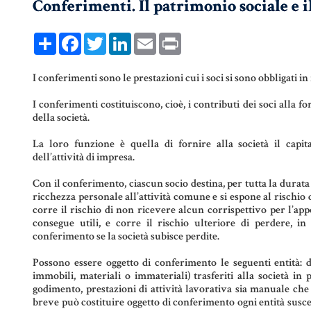
Conferimenti. Il patrimonio sociale e il
COMPRAVENDITA
PERSONE &
FAMIGLIA
Share
Facebook
Twitter
LinkedIn
Email
Print
MUTUO
UNIONI CIVILI &
CONVIVENZE
RENT TO BUY
I conferimenti sono le prestazioni cui i soci si sono obbligati in 
I conferimenti costituiscono, cioè, i contributi dei soci alla 
EREDITÀ &
della società.
TESTAMENTO
La loro funzione è quella di fornire alla società il capit
TESTAMENTO DI
dell’attività di impresa.
VITA
Con il conferimento, ciascun socio destina, per tutta la durata 
ricchezza personale all’attività comune e si espone al rischio 
corre il rischio di non ricevere alcun corrispettivo per l’app
consegue utili, e corre il rischio ulteriore di perdere, in
conferimento se la società subisce perdite.
Possono essere oggetto di conferimento le seguenti entità: 
immobili, materiali o immateriali) trasferiti alla società in
godimento, prestazioni di attività lavorativa sia manuale che i
breve può costituire oggetto di conferimento ogni entità susc