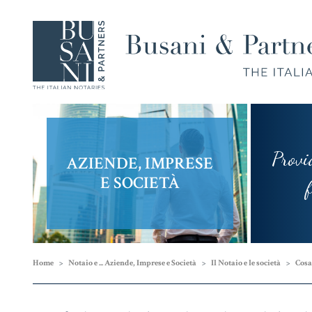
Provi
AZIENDE, IMPRESE
Compravendita
Famiglia,
E SOCIETÀ
e
Unioni
fram
Finanziamenti
Civili e
Successioni
Home
Notaio e ... Aziende, Imprese e Società
Il Notaio e le società
Cosa