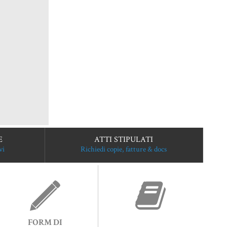
E
ATTI STIPULATI
vi
Richiedi copie, fatture & docs
FORM DI