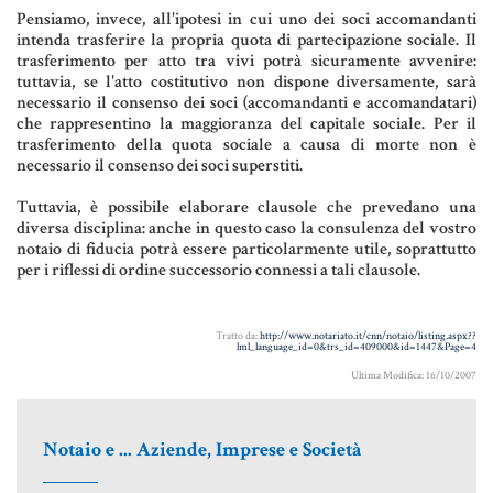
Pensiamo, invece, all'ipotesi in cui uno dei soci accomandanti
Aziende e società
intenda trasferire la propria quota di partecipazione sociale. Il
trasferimento per atto tra vivi potrà sicuramente avvenire:
tuttavia, se l'atto costitutivo non dispone diversamente, sarà
necessario il consenso dei soci (accomandanti e accomandatari)
AZIENDA & SOCIETÀ
che rappresentino la maggioranza del capitale sociale. Per il
trasferimento della quota sociale a causa di morte non è
CONTRATTO DI RETE
necessario il consenso dei soci superstiti.
ENTI NO-PROFIT
Tuttavia, è possibile elaborare clausole che prevedano una
diversa disciplina: anche in questo caso la consulenza del vostro
LEASING
notaio di fiducia potrà essere particolarmente utile, soprattutto
per i riflessi di ordine successorio connessi a tali clausole.
Materiale Giuridico
Tratto da:
http://www.notariato.it/cnn/notaio/listing.aspx??
lml_language_id=0&trs_id=409000&id=1447&Page=4
Ultima Modifica: 16/10/2007
CODICE CIVILE
Notaio e ... Aziende, Imprese e Società
LE PAROLE DIFFICILI DEL NOTAIO