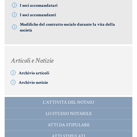
MATERIALE GIURIDICO NOTARILE
I soci accomandatari
RISORSE GIURIDICHE
I soci accomandanti
SISTEMA GIURIDICO ITALIANO
Modifiche del contratto sociale durante la vita della
società
USUFRUTTO
Fiscalità Speciale
Articoli e Notizie
Archivio articoli
Archivio notizie
CERTIFICAZIONE ENERGETICA
DETRAZIONI 36-41-50 %
L'ATTIVITÀ DEL NOTAIO
INDICI E TASSI
LO STUDIO NOTARILE
TARSU
ATTI DA STIPULARE
TASSAZIONE ATTI IMMOBILIARI
ATTI STIPULATI