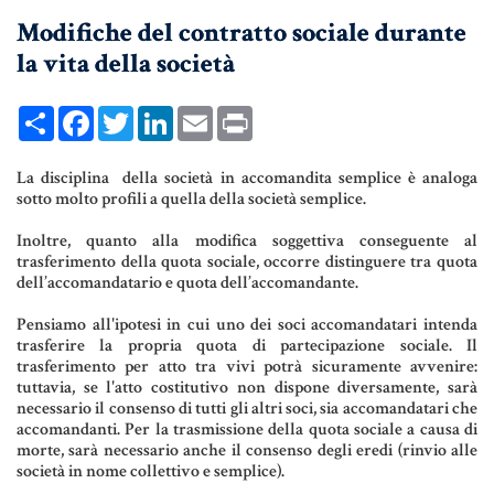
Modifiche del contratto sociale durante
UNIONI CIVILI & CONVIVENZE
la vita della società
EREDITÀ & TESTAMENTO
TESTAMENTO DI VITA
Share
Facebook
Twitter
LinkedIn
Email
Print
La disciplina della società in accomandita semplice è analoga
Donazioni, Trust, Tutela del
sotto molto profili a quella della società semplice.
Patrimonio
Inoltre, quanto alla modifica soggettiva conseguente al
trasferimento della quota sociale, occorre distinguere tra quota
dell’accomandatario e quota dell’accomandante.
DONAZIONI
Pensiamo all'ipotesi in cui uno dei soci accomandatari intenda
trasferire la propria quota di partecipazione sociale. Il
PATTO DI FAMIGLIA
trasferimento per atto tra vivi potrà sicuramente avvenire:
tuttavia, se l'atto costitutivo non dispone diversamente, sarà
TRUST E AFFIDAMENTO FIDUCIARIO
necessario il consenso di tutti gli altri soci, sia accomandatari che
accomandanti. Per la trasmissione della quota sociale a causa di
TUTELA DEL PATRIMONIO
morte, sarà necessario anche il consenso degli eredi (rinvio alle
società in nome collettivo e semplice).