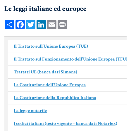
Le leggi italiane ed europee
UNIONI CIVILI & CONVIVENZE
EREDITÀ & TESTAMENTO
Share
Facebook
Twitter
LinkedIn
Email
Print
TESTAMENTO DI VITA
Il Trattato sull’Unione Europea (TUE)
Donazioni, Trust, Tutela del
Patrimonio
Il Trattato sul Funzionamento dell’Unione Europea (TFUE)
Trattati UE (banca dati Simone)
DONAZIONI
La Costituzione dell’Unione Europea
PATTO DI FAMIGLIA
La Costituzione della Repubblica Italiana
TRUST E AFFIDAMENTO FIDUCIARIO
La legge notarile
TUTELA DEL PATRIMONIO
I codici italiani (testo vigente – banca dati Notarlex)