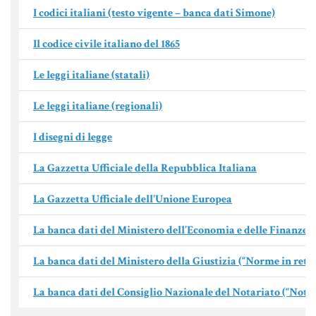
I codici italiani (testo vigente – banca dati Simone)
Aziende e società
Il codice civile italiano del 1865
Le leggi italiane (statali)
AZIENDA & SOCIETÀ
CONTRATTO DI RETE
Le leggi italiane (regionali)
ENTI NO-PROFIT
I disegni di legge
LEASING
La Gazzetta Ufficiale della Repubblica Italiana
La Gazzetta Ufficiale dell'Unione Europea
Materiale Giuridico
La banca dati del Ministero dell’Economia e delle Finanze
La banca dati del Ministero della Giustizia (“Norme in rete”
CODICE CIVILE
La banca dati del Consiglio Nazionale del Notariato (“Nota
LE PAROLE DIFFICILI DEL NOTAIO