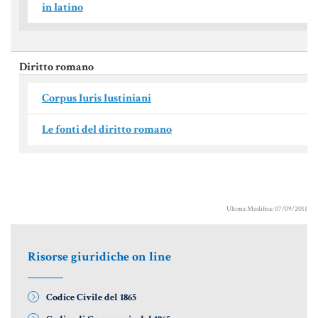
in latino
Informative Generali
Diritto romano
ANTIRICICLAGGIO
Corpus Iuris Iustiniani
AUTOCERTIFICAZIONE
Le fonti del diritto romano
STRANIERI IN ITALIA
VERIFICA FIRMA DIGITALE
VADEMECUM
Ultima Modifica: 07/09/2011
Risorse giuridiche on line
Codice Civile del 1865