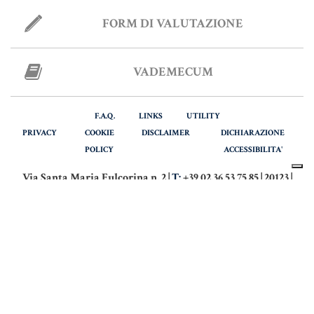
FORM DI VALUTAZIONE
VADEMECUM
F.A.Q.
LINKS
UTILITY
PRIVACY
COOKIE
DISCLAIMER
DICHIARAZIONE
POLICY
ACCESSIBILITA'
Via Santa Maria Fulcorina n. 2 |
T:
+39 02.36.53.75.85 | 20123 |
MILANO
Via Italia n. 28 |
T:
+39 039.916.64.42 | 20900 |
MONZA
Partita Iva: 09329610969
© COPYRIGHT - NOTAIO BUSANI. TUTTI I DIRITTI RISERVATI.
DEVELOPED BY