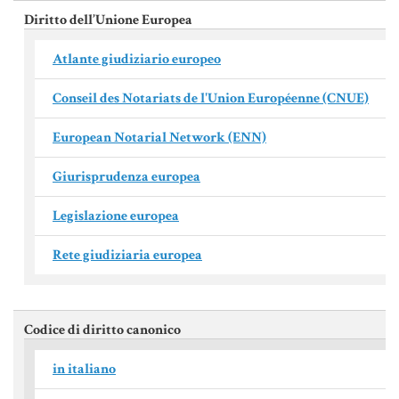
MATERIALE GIURIDICO NOTARILE
Diritto dell’Unione Europea
RISORSE GIURIDICHE
Atlante giudiziario europeo
SISTEMA GIURIDICO ITALIANO
Conseil des Notariats de l'Union Européenne (CNUE)
USUFRUTTO
European Notarial Network (ENN)
Fiscalità Speciale
Giurisprudenza europea
Legislazione europea
CERTIFICAZIONE ENERGETICA
Rete giudiziaria europea
DETRAZIONI 36-41-50 %
INDICI E TASSI
Codice di diritto canonico
TARSU
in italiano
TASSAZIONE ATTI IMMOBILIARI