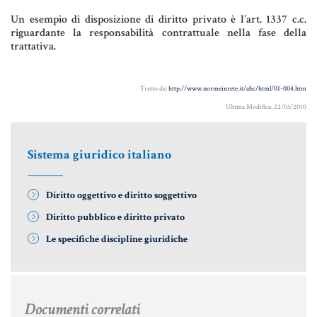
Aziende e società
Un esempio di disposizione di diritto privato è l’art. 1337 c.c.
riguardante la responsabilità contrattuale nella fase della
trattativa.
AZIENDA & SOCIETÀ
Tratto da:
http://www.normeinrete.it/abc/html/01-004.htm
CONTRATTO DI RETE
Ultima Modifica: 22/03/2010
ENTI NO-PROFIT
Sistema giuridico italiano
LEASING
Diritto oggettivo e diritto soggettivo
Materiale Giuridico
Diritto pubblico e diritto privato
Le specifiche discipline giuridiche
CODICE CIVILE
LE PAROLE DIFFICILI DEL NOTAIO
Documenti correlati