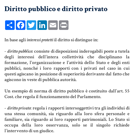
Diritto pubblico e diritto privato
UNIONI CIVILI & CONVIVENZE
EREDITÀ & TESTAMENTO
Share
Facebook
Twitter
LinkedIn
Email
Print
TESTAMENTO DI VITA
In base agli
interessi protetti
il diritto si distingue in:
-
diritto pubblico
: consiste di disposizioni inderogabili poste a tutela
Donazioni, Trust, Tutela del
degli interessi dell’intera collettività che disciplinano la
Patrimonio
formazione, l'organizzazione e l'attività dello Stato e degli enti
pubblici, nonché i loro rapporti con i privati nel caso in cui
questi agiscano in posizione di superiorità derivante dal fatto che
agiscono in veste di pubblica autorità.
DONAZIONI
Un esempio di norma di diritto pubblico è costituito dall’art. 55
Cost. che regola il funzionamento del Parlamento.
PATTO DI FAMIGLIA
-
diritto privato
: regola i rapporti intersoggettivi tra gli individui di
TRUST E AFFIDAMENTO FIDUCIARIO
una stessa comunità, sia riguardo alla loro sfera personale e
familiare, sia riguardo ai loro rapporti patrimoniali. Lo Stato si
TUTELA DEL PATRIMONIO
occupa della loro osservanza, solo se il singolo richiede
l’intervento di un giudice.