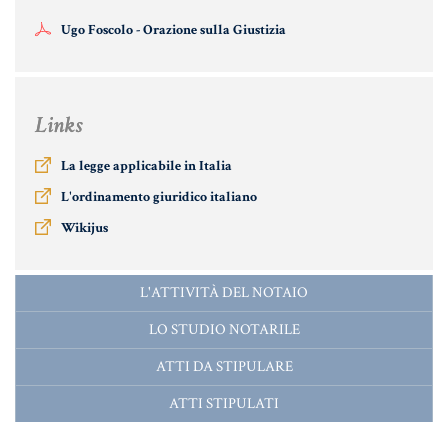
MATERIALE GIURIDICO NOTARILE
Ugo Foscolo - Orazione sulla Giustizia
RISORSE GIURIDICHE
SISTEMA GIURIDICO ITALIANO
USUFRUTTO
Links
La legge applicabile in Italia
Fiscalità Speciale
L'ordinamento giuridico italiano
Wikijus
CERTIFICAZIONE ENERGETICA
L'ATTIVITÀ DEL NOTAIO
DETRAZIONI 36-41-50 %
LO STUDIO NOTARILE
INDICI E TASSI
ATTI DA STIPULARE
TARSU
ATTI STIPULATI
TASSAZIONE ATTI IMMOBILIARI