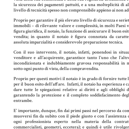
la sicurezza dei pagamenti pattuiti, e a una molteplicità di al
livello di tecnicità spesso non comprensibile appieno ai non add
Proprio per garantire il più elevato livello di sicurezza e serie
immobili – di rilevante valore e complessità, in molti Paesi 
figura giuridica, il notaio, la funzione di assicurare il buon esi
vendita; in quanto il notaio è figura connotata da caratteri
assoluta imparzialità e considerevole preparazione tecnica.
Con il suo intervento, il notaio, infatti, ponendosi in situa
venditore e all'acquirente, garantisce tanto l'uno che l'alt
incondizionata e indubbiamente gravosa responsabilità in m
sotto ogni punto di vista, della compravendita.
Proprio per questi motivi il notaio è in grado di fornire tutte 
per il buon esito dell'affare. Infatti, il notaio ha esperienza e c
dare tutte le spiegazioni relative ai diritti e agli obblighi
garantendo la protezione e il completo soddisfacimento degli 
entrambe.
E' importante, dunque, fin dai primi passi nel percorso da com
muoversi fin da subito con il piede giusto e con l’assistenza d
ogni professionista esperto nella materia della contrat
commercialisti, geometri, eccetera); e quindi è utile rivolge