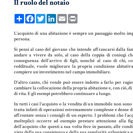
Il ruolo del notaio
COMPRAVENDITA
PERSONE &
FAMIGLIA
Share
Facebook
Twitter
LinkedIn
Email
Print
MUTUO
UNIONI CIVILI &
CONVIVENZE
RENT TO BUY
L'acquisto di una abitazione è sempre un passaggio molto im
persona.
EREDITÀ &
Si pensi al caso del giovane che intende affrancarsi dalla fam
TESTAMENTO
andare a vivere da solo, al caso della coppia di coniugi ch
conseguenza dell’arrivo di figli, nonché al caso di chi, c
reddituale, vuole migliorare la propria condizione abitativ
TESTAMENTO DI
compiere un investimento nel campo immobiliare.
VITA
D’altro canto, chi vende può essere indotto a farlo per ragio
cambiare la collocazione della propria abitazione e, con ciò, d
di vita. E gli esempi potrebbero continuare a lungo.
In tutti i casi l'acquisto o la vendita di un immobile non sono
tratta infatti di operazioni estremamente complesse e dense d
affrontate senza i consigli di un esperto. I problemi che l’a
molteplici: occorre ad esempio prestare attenzione alla fi
dell’acquisto che questi a sua volta fece in passato, alle cond
vista della sua consistenza e della sua regolarità urbanistica e 