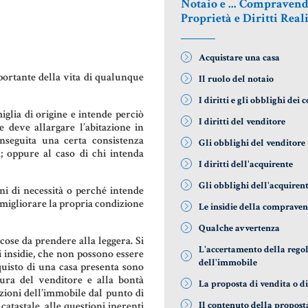
Notaio e ... Compravend
DONAZIONI
AZIENDA &
COD
Proprietà e Diritti Real
SOCIETÀ
PATTO DI
LE 
FAMIGLIA
CONTRATTO
DIF
Acquistare una casa
DI RETE
NOT
portante della vita di qualunque
Il ruolo del notaio
TRUST E
I diritti e gli obblighi dei 
AFFIDAMENTO
ENTI NO-
MAT
iglia di origine e intende perciò
FIDUCIARIO
PROFIT
GIU
I diritti del venditore
e deve allargare l’abitazione in
NOT
onseguita una certa consistenza
Gli obblighi del venditore
a; oppure al caso di chi intenda
TUTELA DEL
LEASING
I diritti dell'acquirente
PATRIMONIO
RIS
GIU
Gli obblighi dell'acquiren
ni di necessità o perché intende
i migliorare la propria condizione
Le insidie della compraven
SIS
Qualche avvertenza
GIU
 cose da prendere alla leggera. Si
ITA
L'accertamento della regol
i insidie, che non possono essere
dell'immobile
cquisto di una casa presenta sono
gura del venditore e alla bontà
US
La proposta di vendita o di
izioni dell’immobile dal punto di
catastale, alle questioni inerenti
Il contenuto della propost