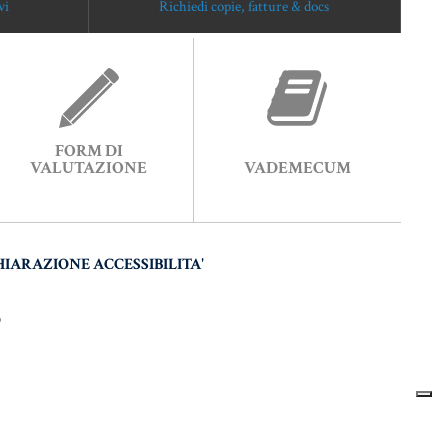
vi
Richiedi copie, fatture & docs
FORM DI
VALUTAZIONE
VADEMECUM
HIARAZIONE ACCESSIBILITA'
O
 BY