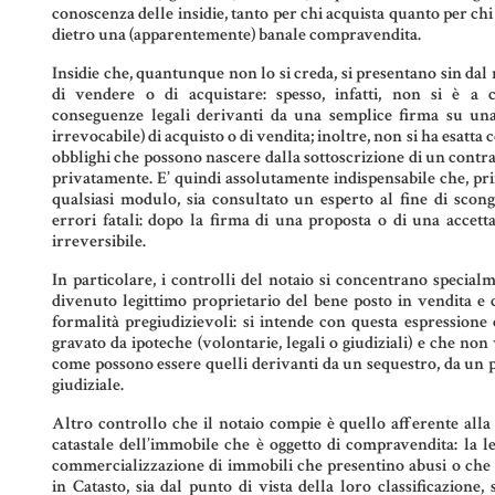
conoscenza delle insidie, tanto per chi acquista quanto per c
dietro una (apparentemente) banale compravendita.
Insidie che, quantunque non lo si creda, si presentano sin dal
di vendere o di acquistare: spesso, infatti, non si è a 
conseguenze legali derivanti da una semplice firma su una
irrevocabile) di acquisto o di vendita; inoltre, non si ha esatta
obblighi che possono nascere dalla sottoscrizione di un contra
privatamente. E’ quindi assolutamente indispensabile che, pri
qualsiasi modulo, sia consultato un esperto al fine di scon
errori fatali: dopo la firma di una proposta o di una accettazi
irreversibile.
In particolare, i controlli del notaio si concentrano special
divenuto legittimo proprietario del bene posto in vendita e
formalità pregiudizievoli: si intende con questa espression
gravato da ipoteche (volontarie, legali o giudiziali) e che non 
come possono essere quelli derivanti da un sequestro, da u
giudiziale.
Altro controllo che il notaio compie è quello afferente alla r
catastale dell’immobile che è oggetto di compravendita: la le
commercializzazione di immobili che presentino abusi o che 
in Catasto, sia dal punto di vista della loro classificazione, 