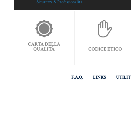
Sicurezza & Professionalità
CARTA DELLA
QUALITÀ
CODICE ETICO
F.A.Q.
LINKS
UTILI
© CO