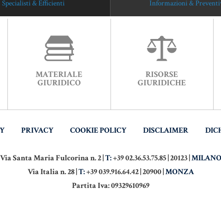
Specialisti & Efficienti
Informazioni & Preventi
MATERIALE
RISORSE
GIURIDICO
GIURIDICHE
TY
PRIVACY
COOKIE POLICY
DISCLAIMER
DIC
Via Santa Maria Fulcorina n. 2 |
T:
+39 02.36.53.75.85 | 20123 |
MILAN
Via Italia n. 28 |
T:
+39 039.916.64.42 | 20900 |
MONZA
Partita Iva: 09329610969
PYRIGHT - NOTAIO BUSANI. TUTTI I DIRITTI RISERVATI. DEVELOPED