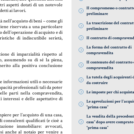
tri aspetti dotati di un notevole
Il compromesso o contratt
etti ai lavori.
preliminare
tà nell'acquisto di beni – come gli
La trascrizione del contrat
viene riservata a una particolare
preliminare
to dell'operazione di acquisto e di
stiche di indiscutibile serietà,
Il contratto di compravend
La forma del contratto di
compravendita
zione di imparzialità rispetto al
ro, assumendo su di sé la piena,
Il contenuto del contratto 
erito alla positiva conclusione
compravendita
La tutela degli acquirenti
le informazioni utili o necessarie
da costruire
apacità professionali tali da poter
Le imposte per chi acquist
 delle parti nella compravendita,
interessi e delle aspettative di
Le agevolazioni per l'acqui
"prima casa"
piere per l’acquisto di una casa,
La vendita della preceden
i consulenti qualificati (e cioè a
casa" dopo avere comprato
tazione immobiliare: avvocati,
"prima casa"
rsi anche al notaio per venire a