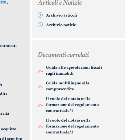
Articoli e Notizie
ita,
ICE CIVILE
CERTIFICAZIONE
ANTIRICICLA
i
ENERGETICA
Archivio articoli
PAROLE
AUTOCERTIF
FICILI DEL
DETRAZIONI 36-
Archivio notizie
AIO
41-50 %
STRANIERI IN
contraenti
ERIALE
INDICI E TASSI
VERIFICA FI
Documenti correlati
RIDICO
DIGITALE
ARILE
TARSU
Guida alle agevolazioni fiscali
VADEMECUM
sugli immobili
ORSE
TASSAZIONE
RIDICHE
Guida multilingue alla
te
ATTI
compravendita
IMMOBILIARI
dita
Il ruolo del notaio nella
TEMA
formazione del regolamento
RIDICO
contrattuale/1
LIANO
arità
Il ruolo del notaio nella
formazione del regolamento
UFRUTTO
 acquisto
contrattuale/2
a di acquisto