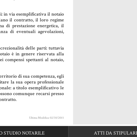
i: in via esemplificativa il notaio
lano il contratto, il loro regime
 di prestazione energetica, il
anza di eventuali agevolazioni,
rezionalità delle parti: tuttavia
otaio è in genere riservata alla
i compensi spettanti al notaio,
erritorio di sua competenza, egli
tare la sua opera professionale
ale: a titolo esemplificativo le
possono comunque recarsi presso
ontratto.
Ultima Modifica: 02/10/2015
O STUDIO NOTARILE
ATTI DA STIPULAR