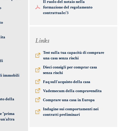
Il ruolo del notaio nella
formazione del regolamento
o
contrattuale/3
to
ita
Links
Test sulla tua capacità di comprare
una casa senza rischi
di
Dieci consigli per comprar casa
senza rischi
 di immobili
Faq sull'acquisto della casa
a
Vademecum della compravendita
sto della
Comprare una casa in Europa
Indagine sui comportamenti nei
te "prima
contratti preliminari
 un'altra