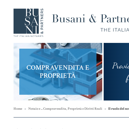
Provi
COMPRAVENDITA E
Compravendita
Famiglia,
PROPRIETÀ
e
Unioni
fram
Finanziamenti
Civili e
Successioni
Home
Notaio e ... Compravendita, Proprietà e Diritti Reali
Il ruolo del no