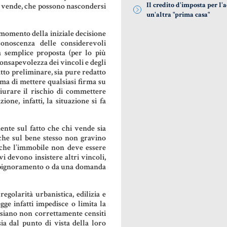
Il credito d'imposta per l'a
hi vende, che possono nascondersi
un'altra "prima casa"
 momento della iniziale decisione
conoscenza delle considerevoli
 semplice proposta (per lo più
 consapevolezza dei vincoli e degli
tto preliminare, sia pure redatto
ma di mettere qualsiasi firma su
giurare il rischio di commettere
one, infatti, la situazione si fa
mente sul fatto che chi vende sia
 che sul bene stesso non gravino
e che l’immobile non deve essere
vi devono insistere altri vincoli,
n pignoramento o da una domanda
egolarità urbanistica, edilizia e
gge infatti impedisce o limita la
siano non correttamente censiti
sia dal punto di vista della loro