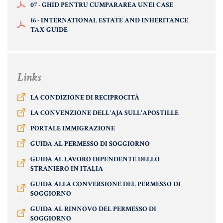
MATERIALE GIURIDICO NOTARILE
07 - GHID PENTRU CUMPARAREA UNEI CASE
16 - INTERNATIONAL ESTATE AND INHERITANCE
RISORSE GIURIDICHE
TAX GUIDE
SISTEMA GIURIDICO ITALIANO
USUFRUTTO
Links
Fiscalità Speciale
LA CONDIZIONE DI RECIPROCITÀ
LA CONVENZIONE DELL'AJA SULL'APOSTILLE
PORTALE IMMIGRAZIONE
CERTIFICAZIONE ENERGETICA
GUIDA AL PERMESSO DI SOGGIORNO
DETRAZIONI 36-41-50 %
GUIDA AL LAVORO DIPENDENTE DELLO
STRANIERO IN ITALIA
INDICI E TASSI
GUIDA ALLA CONVERSIONE DEL PERMESSO DI
TARSU
SOGGIORNO
GUIDA AL RINNOVO DEL PERMESSO DI
TASSAZIONE ATTI IMMOBILIARI
SOGGIORNO