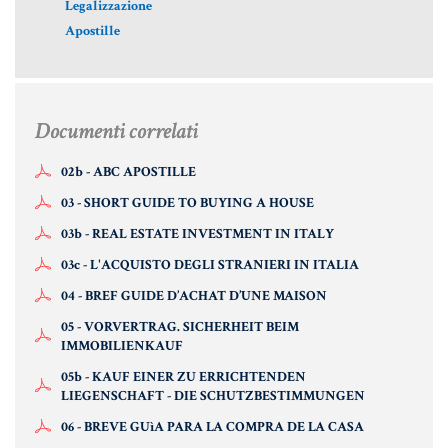
Legalizzazione
Aziende e società
Apostille
AZIENDA & SOCIETÀ
Documenti correlati
CONTRATTO DI RETE
02b - ABC APOSTILLE
ENTI NO-PROFIT
03 - SHORT GUIDE TO BUYING A HOUSE
LEASING
03b - REAL ESTATE INVESTMENT IN ITALY
03c - L'ACQUISTO DEGLI STRANIERI IN ITALIA
Materiale Giuridico
04 - BREF GUIDE D’ACHAT D’UNE MAISON
05 - VORVERTRAG. SICHERHEIT BEIM
IMMOBILIENKAUF
05b - KAUF EINER ZU ERRICHTENDEN
CODICE CIVILE
LIEGENSCHAFT - DIE SCHUTZBESTIMMUNGEN
LE PAROLE DIFFICILI DEL NOTAIO
06 - BREVE GUìA PARA LA COMPRA DE LA CASA