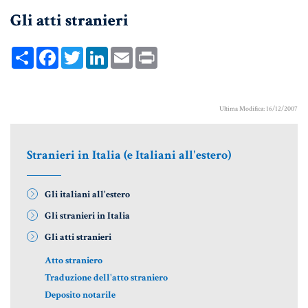
Gli atti stranieri
UNIONI CIVILI & CONVIVENZE
EREDITÀ & TESTAMENTO
Share
Facebook
Twitter
LinkedIn
Email
Print
TESTAMENTO DI VITA
Ultima Modifica: 16/12/2007
Donazioni, Trust, Tutela del
Patrimonio
Stranieri in Italia (e Italiani all'estero)
Gli italiani all'estero
DONAZIONI
Gli stranieri in Italia
PATTO DI FAMIGLIA
Gli atti stranieri
TRUST E AFFIDAMENTO FIDUCIARIO
Atto straniero
TUTELA DEL PATRIMONIO
Traduzione dell'atto straniero
Deposito notarile