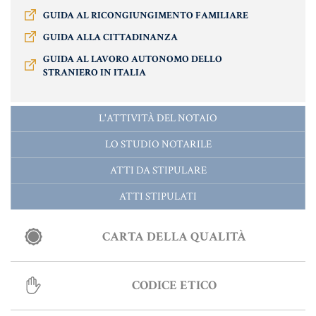
GUIDA AL RICONGIUNGIMENTO FAMILIARE
Informative Generali
GUIDA ALLA CITTADINANZA
GUIDA AL LAVORO AUTONOMO DELLO
STRANIERO IN ITALIA
ANTIRICICLAGGIO
L'ATTIVITÀ DEL NOTAIO
AUTOCERTIFICAZIONE
LO STUDIO NOTARILE
STRANIERI IN ITALIA
ATTI DA STIPULARE
VERIFICA FIRMA DIGITALE
ATTI STIPULATI
VADEMECUM
CARTA DELLA QUALITÀ
CODICE ETICO