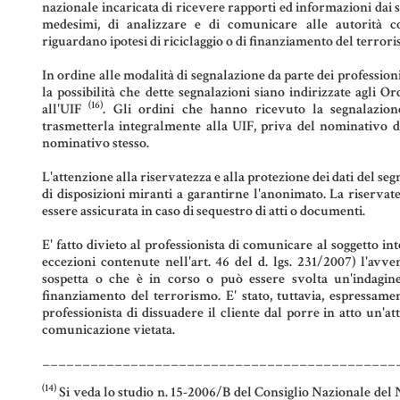
nazionale incaricata di ricevere rapporti ed informazioni dai sog
medesimi, di analizzare e di comunicare alle autorità c
riguardano ipotesi di riciclaggio o di finanziamento del terrorism
In ordine alle modalità di segnalazione da parte dei professio
la possibilità che dette segnalazioni siano indirizzate agli Or
(16)
all'UIF
. Gli ordini che hanno ricevuto la segnalazio
trasmetterla integralmente alla UIF, priva del nominativo d
nominativo stesso.
L'attenzione alla riservatezza e alla protezione dei dati del seg
di disposizioni miranti a garantirne l'anonimato. La riservate
essere assicurata in caso di sequestro di atti o documenti.
E' fatto divieto al professionista di comunicare al soggetto int
eccezioni contenute nell'art. 46 del d. lgs. 231/2007) l'avv
sospetta o che è in corso o può essere svolta un'indagine
finanziamento del terrorismo. E' stato, tuttavia, espressamen
professionista di dissuadere il cliente dal porre in atto un'at
comunicazione vietata.
____________________________________________
(14)
Si veda lo studio n. 15-2006/B del Consiglio Nazionale del