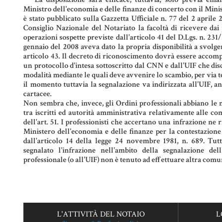
Ministro dell'economia e delle finanze di concerto con il Minist
è stato pubblicato sulla Gazzetta Ufficiale n. 77 del 2 aprile 
Consiglio Nazionale del Notariato la facoltà di ricevere dai p
operazioni sospette previste dall'articolo 41 del D.Lgs. n. 231
gennaio del 2008 aveva dato la propria disponibilità a svolger
articolo 43. Il decreto di riconoscimento dovrà essere accomp
un protocollo d'intesa sottoscritto dal CNN e dall'UIF che disc
modalità mediante le quali deve avvenire lo scambio, per via te
il momento tuttavia la segnalazione va indirizzata all'UIF, a
cartacee.
Non sembra che, invece, gli Ordini professionali abbiano le 
tra iscritti ed autorità amministrativa relativamente alle com
dell'art. 51. I professionisti che accertano una infrazione ne 
Ministero dell'economia e delle finanze per la contestazione 
dall'articolo 14 della legge 24 novembre 1981, n. 689. Tutta
segnalato l'infrazione nell'ambito della segnalazione dell
professionale (o all'UIF) non è tenuto ad effettuare altra comu
L'ATTIVITÀ DEL NOTAIO
L