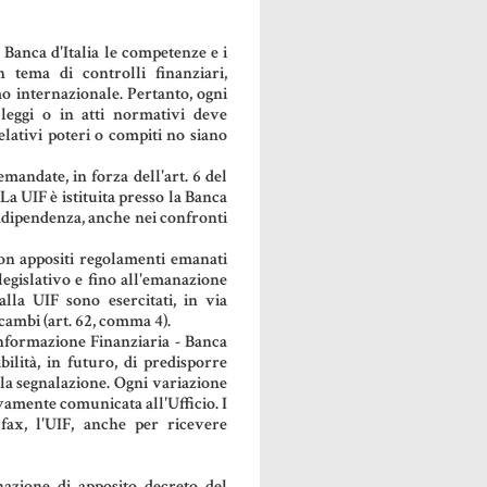
a Banca d'Italia le competenze e i
in tema di controlli finanziari,
o internazionale. Pertanto, ogni
 leggi o in atti normativi deve
relativi poteri o compiti no siano
emandate, in forza dell'art. 6 del
La UIF è istituita presso la Banca
indipendenza, anche nei confronti
con appositi regolamenti emanati
legislativo e fino all'emanazione
alla UIF sono esercitati, in via
i cambi (art. 62, comma 4).
Informazione Finanziaria - Banca
bilità, in futuro, di predisporre
lla segnalazione. Ogni variazione
vamente comunicata all'Ufficio. I
 fax, l'UIF, anche per ricevere
nazione di apposito decreto del