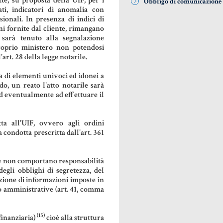
te, su proposta della UIF, per i
Obbligo di comunicazione
ati, indicatori di anomalia con
sionali. In presenza di indici di
ni fornite dal cliente, rimangano
o sarà tenuto alla segnalazione
roprio ministero non potendosi
'art. 28 della legge notarile.
za di elementi univoci ed idonei a
o, un reato l'atto notarile sarà
 ed eventualmente ad effettuare il
ta all'UIF, ovvero agli ordini
a condotta prescritta dall'art. 361
ede non comportano responsabilità
egli obblighi di segretezza, del
azione di informazioni imposte in
 o amministrative (art. 41, comma
(15)
finanziaria)
cioè alla struttura