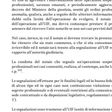
Al fine di agevolare l'individuazione delle operazioni sospet
professionisti, saranno emanati, e periodicamente aggiorn
decreto del Ministro della giustizia, sentiti gli ordini profes
anomalia, qualora, anche a seguito delle ulteriori informazio
dubbi sulla liceità dell'operazione da svolgere, il notai
dell'operazione all'UIF, ma dovrà comunque prestare il p
astenere dal ricevere l'atto notarile se non nei casi previsti dall
Nel caso, invece, in cui il notaio si dovesse trovare in presen
far ritenere che sia stato commesso, o che si stia consumand
irricevibile ed il notaio sarà tenuto alla segnalazione all'UIF
rapporto all'autorità giudiziaria.
La condotta del notaio che segnala un'operazione sospet
professionali nei casi consentiti, realizza, al contempo, anche l
(14)
c.p.
.
Le segnalazioni effettuate per le finalità legali ed in buona f
di alcun tipo ed in ogni caso non costituiscono violazione d
segreto professionale o di eventuali restrizioni alla comunic
sede contrattuale o da disposizioni legislative, regolamentari
5°).
Le segnalazioni sono trasmesse all'UIF (unità di informazione 