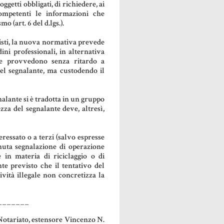
getti obbligati, di richiedere, ai
ompetenti le informazioni che
o (art. 6 del d.lgs.).
nisti, la nuova normativa prevede
dini professionali, in alternativa
ne provvedono senza ritardo a
el segnalante, ma custodendo il
nalante si è tradotta in un gruppo
zza del segnalante deve, altresì,
eressato o a terzi (salvo espresse
enuta segnalazione di operazione
 in materia di riciclaggio o di
te previsto che il tentativo del
tività illegale non concretizza la
_______
 Notariato, estensore Vincenzo N.