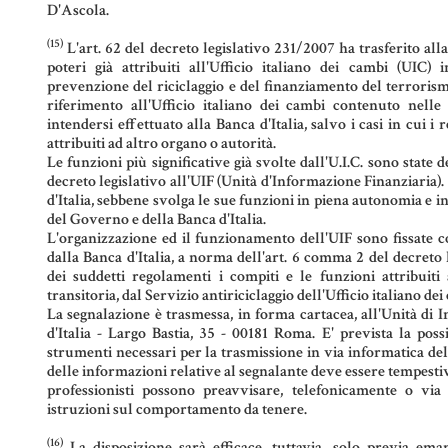
D'Ascola.
(15)
L'art. 62 del decreto legislativo 231/2007 ha trasferito all
poteri già attribuiti all'Ufficio italiano dei cambi (UIC) 
prevenzione del riciclaggio e del finanziamento del terrorism
riferimento all'Ufficio italiano dei cambi contenuto nelle
intendersi effettuato alla Banca d'Italia, salvo i casi in cui i 
attribuiti ad altro organo o autorità.
Le funzioni più significative già svolte dall'U.I.C. sono state d
decreto legislativo all'UIF (Unità d'Informazione Finanziaria). 
d'Italia, sebbene svolga le sue funzioni in piena autonomia e 
del Governo e della Banca d'Italia.
L'organizzazione ed il funzionamento dell'UIF sono fissate 
dalla Banca d'Italia, a norma dell'art. 6 comma 2 del decreto 
dei suddetti regolamenti i compiti e le funzioni attribuiti 
transitoria, dal Servizio antiriciclaggio dell'Ufficio italiano de
La segnalazione è trasmessa, in forma cartacea, all'Unità di 
d'Italia - Largo Bastia, 35 - 00181 Roma. E' prevista la possi
strumenti necessari per la trasmissione in via informatica de
delle informazioni relative al segnalante deve essere tempesti
professionisti possono preavvisare, telefonicamente o via
istruzioni sul comportamento da tenere.
(16)
La disposizione sarà efficace, tuttavia, solo previa ema