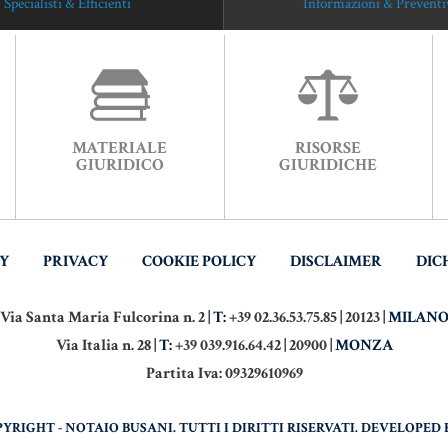
Specialisti & Efficienti
Informazioni & Preventi
MATERIALE
RISORSE
GIURIDICO
GIURIDICHE
TY
PRIVACY
COOKIE POLICY
DISCLAIMER
DIC
Via Santa Maria Fulcorina n. 2 |
T:
+39 02.36.53.75.85 | 20123 |
MILAN
Via Italia n. 28 |
T:
+39 039.916.64.42 | 20900 |
MONZA
Partita Iva: 09329610969
PYRIGHT - NOTAIO BUSANI. TUTTI I DIRITTI RISERVATI. DEVELOPED