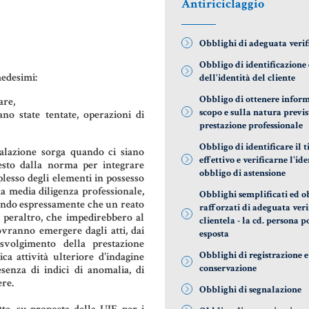
Antiriciclaggio
DONAZIONI
AZIENDA &
COD
SOCIETÀ
PATTO DI
LE 
Obblighi di adeguata verif
FAMIGLIA
CONTRATTO
DIF
Obbligo di identificazione e
DI RETE
NOT
medesimi:
dell'identità del cliente
TRUST E
Obbligo di ottenere inform
are,
AFFIDAMENTO
ENTI NO-
MAT
scopo e sulla natura previs
no state tentate, operazioni di
FIDUCIARIO
PROFIT
GIU
prestazione professionale
NOT
Obbligo di identificare il t
nalazione sorga quando ci siano
TUTELA DEL
LEASING
effettivo e verificarne l'ide
iesto dalla norma per integrare
PATRIMONIO
RIS
obbligo di astensione
plesso degli elementi in possesso
GIU
na media diligenza professionale,
Obblighi semplificati ed o
lando espressamente che un reato
rafforzati di adeguata veri
 peraltro, che impedirebbero al
SIS
clientela - la cd. persona 
dovranno emergere dagli atti, dai
GIU
esposta
svolgimento della prestazione
ITA
Obblighi di registrazione e
ica attività ulteriore d'indagine
conservazione
esenza di indici di anomalia, di
ere.
US
Obblighi di segnalazione