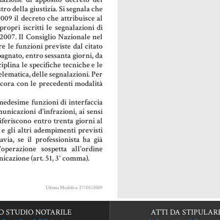
ro della giustizia. Si segnala che
2009 il decreto che attribuisce al
ropri iscritti le segnalazioni di
/2007. Il Consiglio Nazionale nel
e le funzioni previste dal citato
agnato, entro sessanta giorni, da
iplina le specifiche tecniche e le
lematica, delle segnalazioni. Per
ncora con le precedenti modalità
medesime funzioni di interfaccia
unicazioni d'infrazioni, ai sensi
riferiscono entro trenta giorni al
e gli altri adempimenti previsti
via, se il professionista ha già
'operazione sospetta all'ordine
nicazione (art. 51, 3° comma).
Ultima Modifica: 27/05/2009
O STUDIO NOTARILE
ATTI DA STIPULAR