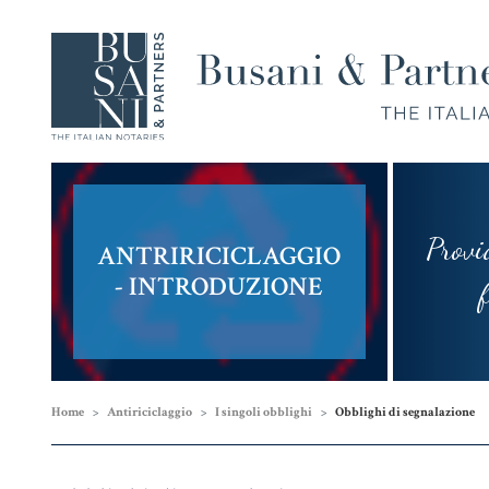
Provi
ANTRIRICICLAGGIO
Compravendita
Famiglia,
- INTRODUZIONE
e
Unioni
fram
Finanziamenti
Civili e
Successioni
Home
Antiriciclaggio
I singoli obblighi
Obblighi di segnalazione