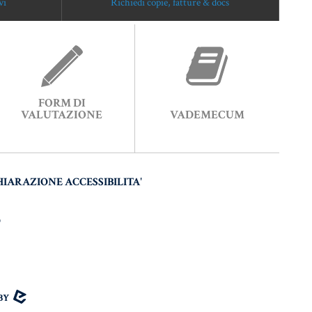
vi
Richiedi copie, fatture & docs
FORM DI
VALUTAZIONE
VADEMECUM
HIARAZIONE ACCESSIBILITA'
O
 BY