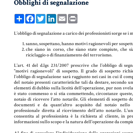
Obblighi di segnalazione
COMPRAVENDITA
PERSONE &
FAMIGLIA
Share
Facebook
Twitter
LinkedIn
Email
Print
MUTUO
UNIONI CIVILI &
CONVIVENZE
RENT TO BUY
L'obbligo di segnalazione a carico dei professionisti sorge se i 
sanno, sospettano, hanno motivi ragionevoli per sospett
EREDITÀ &
che siano in corso, che siano state compiute, che sia
TESTAMENTO
riciclaggio o di finanziamento del terrorismo.
L'art. 41 del d.lgs 231/2007 prescrive che l'obbligo di seg
TESTAMENTO DI
"motivi ragionevoli" di sospetto. Il grado di sospetto rich
VITA
l'obbligo di segnalazione sarà raggiunto nei casi in cui il com
del notaio presenti caratteristiche tali da destare, secondo u
elementi di dubbio sulla liceità dell'operazione, pur non sve
è stato commesso o si stia commettendo, circostanze queste,
notaio di ricevere l'atto notarile. Gli elementi di sospetto 
documenti e da quant'altro acquisito dal notaio nello 
professionale diretta al ricevimento dell'atto notarile. L'un
consentita al professionista è la richiesta al cliente, in pr
informazioni sullo scopo e la natura dell'operazione da compi