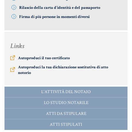
MATERIALE GIURIDICO NOTARILE
Rilascio della carta d'identità e del passaporto
RISORSE GIURIDICHE
Firma di più persone in momenti diversi
SISTEMA GIURIDICO ITALIANO
USUFRUTTO
Links
Fiscalità Speciale
Autoproduci il tuo certificato
Autoproduci la tua dichiarazione sostitutiva di atto
notorio
CERTIFICAZIONE ENERGETICA
L'ATTIVITÀ DEL NOTAIO
DETRAZIONI 36-41-50 %
LO STUDIO NOTARILE
INDICI E TASSI
ATTI DA STIPULARE
TARSU
ATTI STIPULATI
TASSAZIONE ATTI IMMOBILIARI