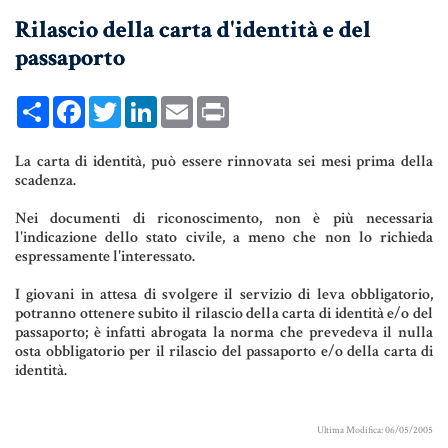
Rilascio della carta d'identità e del
UNIONI CIVILI & CONVIVENZE
passaporto
EREDITÀ & TESTAMENTO
TESTAMENTO DI VITA
Share
Facebook
Twitter
LinkedIn
Email
Print
La carta di identità, può essere rinnovata sei mesi prima della
Donazioni, Trust, Tutela del
scadenza.
Patrimonio
Nei documenti di riconoscimento, non è più necessaria
l'indicazione dello stato civile, a meno che non lo richieda
espressamente l'interessato.
DONAZIONI
I giovani in attesa di svolgere il servizio di leva obbligatorio,
potranno ottenere subito il rilascio della carta di identità e/o del
PATTO DI FAMIGLIA
passaporto; è infatti abrogata la norma che prevedeva il nulla
osta obbligatorio per il rilascio del passaporto e/o della carta di
TRUST E AFFIDAMENTO FIDUCIARIO
identità.
TUTELA DEL PATRIMONIO
Ultima Modifica: 06/05/2005