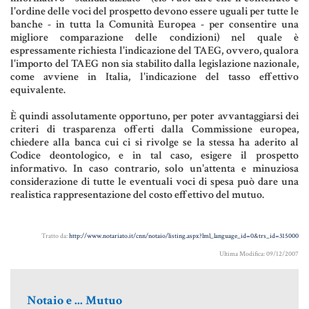
MATERIALE GIURIDICO NOTARILE
l'ordine delle voci del prospetto devono essere uguali per tutte le
banche - in tutta la Comunità Europea - per consentire una
RISORSE GIURIDICHE
migliore comparazione delle condizioni) nel quale è
espressamente richiesta l'indicazione del TAEG, ovvero, qualora
SISTEMA GIURIDICO ITALIANO
l'importo del TAEG non sia stabilito dalla legislazione nazionale,
come avviene in Italia, l'indicazione del tasso effettivo
USUFRUTTO
equivalente.
È quindi assolutamente opportuno, per poter avvantaggiarsi dei
criteri di trasparenza offerti dalla Commissione europea,
Fiscalità Speciale
chiedere alla banca cui ci si rivolge se la stessa ha aderito al
Codice deontologico, e in tal caso, esigere il prospetto
informativo. In caso contrario, solo un'attenta e minuziosa
considerazione di tutte le eventuali voci di spesa può dare una
CERTIFICAZIONE ENERGETICA
realistica rappresentazione del costo effettivo del mutuo.
DETRAZIONI 36-41-50 %
Tratto da:
http://www.notariato.it/cnn/notaio/listing.aspx?lml_language_id=0&trs_id=315000
INDICI E TASSI
Ultima Modifica: 09/12/2007
TARSU
TASSAZIONE ATTI IMMOBILIARI
Notaio e ... Mutuo