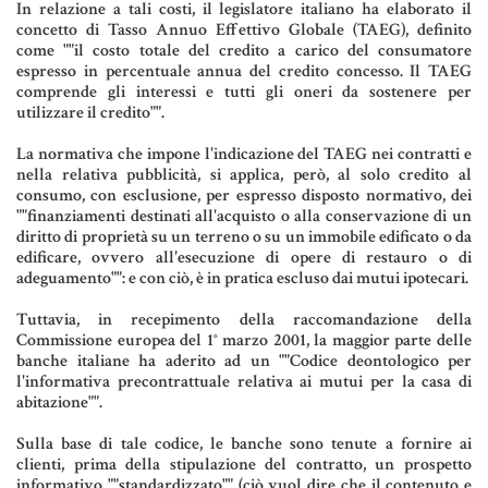
In relazione a tali costi, il legislatore italiano ha elaborato il
Aziende e società
concetto di Tasso Annuo Effettivo Globale (TAEG), definito
come ""il costo totale del credito a carico del consumatore
espresso in percentuale annua del credito concesso. Il TAEG
comprende gli interessi e tutti gli oneri da sostenere per
utilizzare il credito"".
AZIENDA & SOCIETÀ
La normativa che impone l'indicazione del TAEG nei contratti e
CONTRATTO DI RETE
nella relativa pubblicità, si applica, però, al solo credito al
consumo, con esclusione, per espresso disposto normativo, dei
ENTI NO-PROFIT
""finanziamenti destinati all'acquisto o alla conservazione di un
diritto di proprietà su un terreno o su un immobile edificato o da
LEASING
edificare, ovvero all'esecuzione di opere di restauro o di
adeguamento"": e con ciò, è in pratica escluso dai mutui ipotecari.
Materiale Giuridico
Tuttavia, in recepimento della raccomandazione della
Commissione europea del 1° marzo 2001, la maggior parte delle
banche italiane ha aderito ad un ""Codice deontologico per
l'informativa precontrattuale relativa ai mutui per la casa di
abitazione"".
CODICE CIVILE
Sulla base di tale codice, le banche sono tenute a fornire ai
LE PAROLE DIFFICILI DEL NOTAIO
clienti, prima della stipulazione del contratto, un prospetto
informativo ""standardizzato"" (ciò vuol dire che il contenuto e