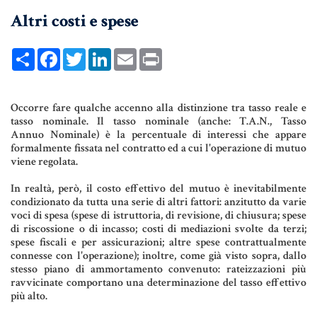
Altri costi e spese
UNIONI CIVILI & CONVIVENZE
EREDITÀ & TESTAMENTO
Share
Facebook
Twitter
LinkedIn
Email
Print
TESTAMENTO DI VITA
Occorre fare qualche accenno alla distinzione tra tasso reale e
tasso nominale. Il tasso nominale (anche: T.A.N., Tasso
Donazioni, Trust, Tutela del
Annuo Nominale) è la percentuale di interessi che appare
Patrimonio
formalmente fissata nel contratto ed a cui l'operazione di mutuo
viene regolata.
In realtà, però, il costo effettivo del mutuo è inevitabilmente
condizionato da tutta una serie di altri fattori: anzitutto da varie
DONAZIONI
voci di spesa (spese di istruttoria, di revisione, di chiusura; spese
di riscossione o di incasso; costi di mediazioni svolte da terzi;
PATTO DI FAMIGLIA
spese fiscali e per assicurazioni; altre spese contrattualmente
connesse con l'operazione); inoltre, come già visto sopra, dallo
TRUST E AFFIDAMENTO FIDUCIARIO
stesso piano di ammortamento convenuto: rateizzazioni più
ravvicinate comportano una determinazione del tasso effettivo
TUTELA DEL PATRIMONIO
più alto.