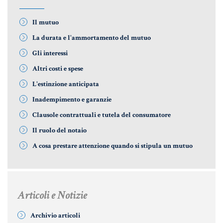
Il mutuo
Informative Generali
La durata e l'ammortamento del mutuo
Gli interessi
ANTIRICICLAGGIO
Altri costi e spese
L'estinzione anticipata
AUTOCERTIFICAZIONE
Inadempimento e garanzie
STRANIERI IN ITALIA
Clausole contrattuali e tutela del consumatore
VERIFICA FIRMA DIGITALE
Il ruolo del notaio
VADEMECUM
A cosa prestare attenzione quando si stipula un mutuo
Articoli e Notizie
Archivio articoli