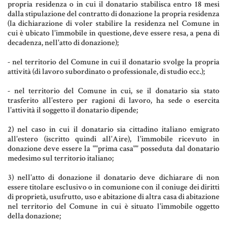
propria residenza o in cui il donatario stabilisca entro 18 mesi
Aziende e società
dalla stipulazione del contratto di donazione la propria residenza
(la dichiarazione di voler stabilire la residenza nel Comune in
cui è ubicato l'immobile in questione, deve essere resa, a pena di
decadenza, nell'atto di donazione);
AZIENDA & SOCIETÀ
- nel territorio del Comune in cui il donatario svolge la propria
attività (di lavoro subordinato o professionale, di studio ecc.);
CONTRATTO DI RETE
- nel territorio del Comune in cui, se il donatario sia stato
ENTI NO-PROFIT
trasferito all'estero per ragioni di lavoro, ha sede o esercita
l'attività il soggetto il donatario dipende;
LEASING
2) nel caso in cui il donatario sia cittadino italiano emigrato
all'estero (iscritto quindi all'Aire), l'immobile ricevuto in
Materiale Giuridico
donazione deve essere la ""prima casa"" posseduta dal donatario
medesimo sul territorio italiano;
3) nell'atto di donazione il donatario deve dichiarare di non
essere titolare esclusivo o in comunione con il coniuge dei diritti
CODICE CIVILE
di proprietà, usufrutto, uso e abitazione di altra casa di abitazione
nel territorio del Comune in cui è situato l'immobile oggetto
LE PAROLE DIFFICILI DEL NOTAIO
della donazione;