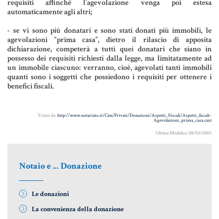
requisiti affinché l’agevolazione venga poi estesa
automaticamente agli altri;
Informative Generali
- se vi sono più donatari e sono stati donati più immobili, le
agevolazioni “prima casa”, dietro il rilascio di apposita
dichiarazione, competerà a tutti quei donatari che siano in
possesso dei requisiti richiesti dalla legge, ma limitatamente ad
ANTIRICICLAGGIO
un immobile ciascuno: verranno, cioè, agevolati tanti immobili
quanti sono i soggetti che possiedono i requisiti per ottenere i
AUTOCERTIFICAZIONE
benefici fiscali.
STRANIERI IN ITALIA
Tratto da:
http://www.notariato.it/Cnn/Privati/Donazioni/Aspetti_Fiscali/Aspetti_fiscali-
VERIFICA FIRMA DIGITALE
Agevolazioni_prima_casa.cmt
Ultima Modifica: 08/03/2005
VADEMECUM
Notaio e ... Donazione
Le donazioni
La convenienza della donazione