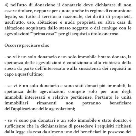
MATERIALE GIURIDICO NOTARILE
4) nell'atto di donazione il donatario deve dichiarare di non
essere titolare, neppure per quote, anche in regime di comunione
RISORSE GIURIDICHE
legale, su tutto il territorio nazionale, dei diritti di proprietà,
usufrutto, uso, abitazione e nuda proprietà su altra casa di
SISTEMA GIURIDICO ITALIANO
abitazione acquistata dallo stesso soggetto o dal coniuge con le
agevolazioni ""prima casa"" per gli acquisti a titolo oneroso.
USUFRUTTO
Occorre precisare che:
- se vi è un solo donatario e un solo immobile è stato donato, la
Fiscalità Speciale
spettanza delle agevolazioni è condizionata alla richiesta della
stessa da parte dell’interessato e alla sussistenza dei requisiti in
capo a quest’ultimo;
CERTIFICAZIONE ENERGETICA
- se vi è un solo donatario e sono stati donati più immobili, la
spettanza delle agevolazioni compete solo per uno degli
DETRAZIONI 36-41-50 %
immobili interessati e relative pertinenze. Pertanto le unità
immobiliari rimanenti non potranno beneficiare
INDICI E TASSI
dell’applicazione delle agevolazioni;
TARSU
- se vi sono più donatari e un solo immobile è stato donato, è
sufficiente che la dichiarazione di possedere i requisiti richiesti
TASSAZIONE ATTI IMMOBILIARI
dalla legge sia resa da almeno uno dei beneficiari in possesso dei