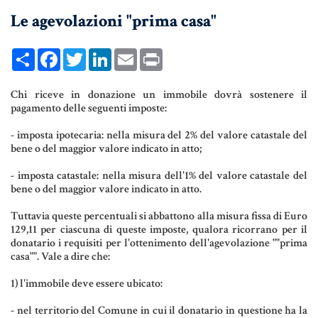
Le agevolazioni "prima casa"
UNIONI CIVILI & CONVIVENZE
EREDITÀ & TESTAMENTO
Share
Facebook
Twitter
LinkedIn
Email
Print
TESTAMENTO DI VITA
Chi riceve in donazione un immobile dovrà sostenere il
pagamento delle seguenti imposte:
Donazioni, Trust, Tutela del
- imposta ipotecaria: nella misura del 2% del valore catastale del
Patrimonio
bene o del maggior valore indicato in atto;
- imposta catastale: nella misura dell'1% del valore catastale del
bene o del maggior valore indicato in atto.
DONAZIONI
Tuttavia queste percentuali si abbattono alla misura fissa di Euro
129,11 per ciascuna di queste imposte, qualora ricorrano per il
PATTO DI FAMIGLIA
donatario i requisiti per l'ottenimento dell'agevolazione ""prima
casa"". Vale a dire che:
TRUST E AFFIDAMENTO FIDUCIARIO
1) l'immobile deve essere ubicato:
TUTELA DEL PATRIMONIO
- nel territorio del Comune in cui il donatario in questione ha la