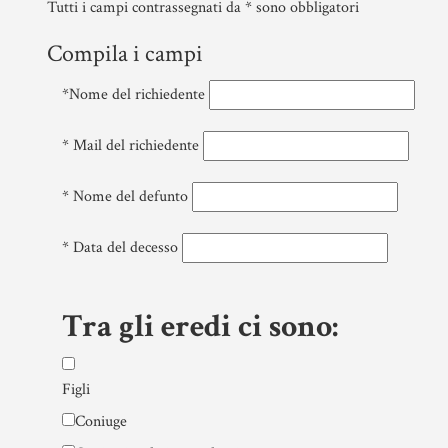
Tutti i campi contrassegnati da
*
sono obbligatori
COMPRAVENDITA
PERSONE &
FAMIGLIA
Compila i campi
MUTUO
UNIONI CIVILI &
*
Nome del richiedente
CONVIVENZE
RENT TO BUY
*
Mail del richiedente
EREDITÀ &
TESTAMENTO
*
Nome del defunto
TESTAMENTO DI
VITA
*
Data del decesso
Tra gli eredi ci sono:
Figli
Coniuge