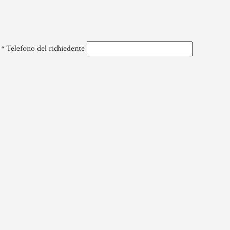
DONAZIONI
AZIENDA &
COD
SOCIETÀ
PATTO DI
LE 
FAMIGLIA
CONTRATTO
DIF
*
Telefono del richiedente
DI RETE
NOT
TRUST E
AFFIDAMENTO
ENTI NO-
MAT
FIDUCIARIO
PROFIT
GIU
NOT
TUTELA DEL
LEASING
PATRIMONIO
RIS
GIU
SIS
GIU
ITA
US