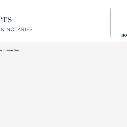
HOME
DOVE SIAMO
HO
ssione on line
Donazioni,
Aziende
Ma
Trust,
e società
Gi
Tutela del
Patrimonio