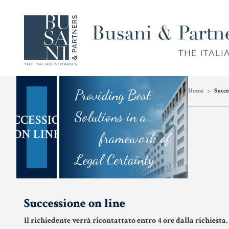
Providing Best
Home
Succe
Solutions in a
SUCCESSIONE
Compravendita
Famiglia,
ON LINE
e
Unioni
framework of
Finanziamenti
Civili e
Legal Certainty
Successioni
Successione on line
Il richiedente verrà ricontattato entro 4 ore dalla richiesta.