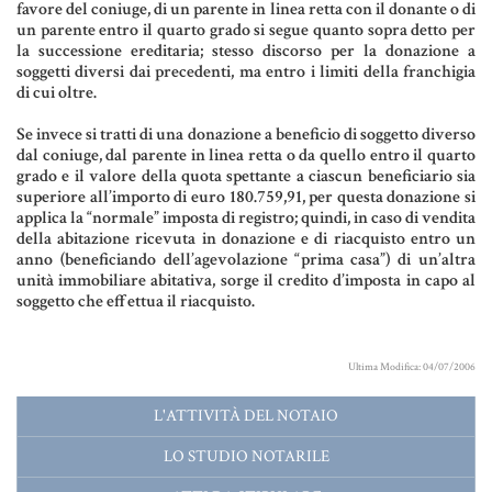
favore del coniuge, di un parente in linea retta con il donante o di
Aziende e società
un parente entro il quarto grado si segue quanto sopra detto per
la successione ereditaria; stesso discorso per la donazione a
soggetti diversi dai precedenti, ma entro i limiti della franchigia
di cui oltre.
AZIENDA & SOCIETÀ
Se invece si tratti di una donazione a beneficio di soggetto diverso
dal coniuge, dal parente in linea retta o da quello entro il quarto
CONTRATTO DI RETE
grado e il valore della quota spettante a ciascun beneficiario sia
superiore all’importo di euro 180.759,91, per questa donazione si
ENTI NO-PROFIT
applica la “normale” imposta di registro; quindi, in caso di vendita
della abitazione ricevuta in donazione e di riacquisto entro un
LEASING
anno (beneficiando dell’agevolazione “prima casa”) di un’altra
unità immobiliare abitativa, sorge il credito d’imposta in capo al
soggetto che effettua il riacquisto.
Materiale Giuridico
Ultima Modifica: 04/07/2006
L'ATTIVITÀ DEL NOTAIO
CODICE CIVILE
LO STUDIO NOTARILE
LE PAROLE DIFFICILI DEL NOTAIO