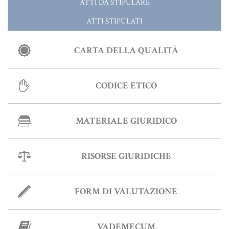
ATTI DA STIPULARE
MATERIALE GIURIDICO NOTARILE
ATTI STIPULATI
RISORSE GIURIDICHE
SISTEMA GIURIDICO ITALIANO
CARTA DELLA QUALITÀ
USUFRUTTO
CODICE ETICO
Fiscalità Speciale
MATERIALE GIURIDICO
CERTIFICAZIONE ENERGETICA
RISORSE GIURIDICHE
DETRAZIONI 36-41-50 %
INDICI E TASSI
FORM DI VALUTAZIONE
TARSU
TASSAZIONE ATTI IMMOBILIARI
VADEMECUM