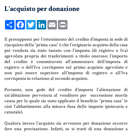
L'acquisto per donazione
UNIONI CIVILI & CONVIVENZE
EREDITÀ & TESTAMENTO
Share
Facebook
Twitter
LinkedIn
Email
Print
TESTAMENTO DI VITA
Il presupposto per l’ottenimento del credito d’imposta in sede di
riacquisto della “prima casa” è che l’originario acquisto della casa
poi venduta sia stato tassato con l’imposta (di registro o Iva)
Donazioni, Trust, Tutela del
agevolata propria dei trasferimenti a titolo oneroso; l’importo
Patrimonio
del credito è commisurato all’ammontare dell’imposta di
registro o dell’Iva corrisposto sul primo acquisto agevolato e
non può essere superiore all’imposta di registro o all’Iva
corrisposta in relazione al secondo acquisto.
DONAZIONI
Pertanto, non gode del credito d’imposta l’alienazione di
un’abitazione pervenuta al venditore per successione mortis
PATTO DI FAMIGLIA
causa per la quale sia stato applicato il beneficio “prima casa” (e
cioè l’abbattimento alla misura fissa delle imposte ipotecaria e
TRUST E AFFIDAMENTO FIDUCIARIO
catastale).
TUTELA DEL PATRIMONIO
Qualora invece l’acquisto sia avvenuto per donazione occorre
fare una precisazione. Infatti, se si tratti di una donazione a