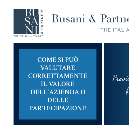
COME SI PUÒ
VALUTARE
Compravendita
Famiglia,
CORRETTAMENTE
e
Unioni
Provi
IL VALORE
Finanziamenti
Civili e
fram
DELL'AZIENDA O
Successioni
DELLE
PARTECIPAZIONI?