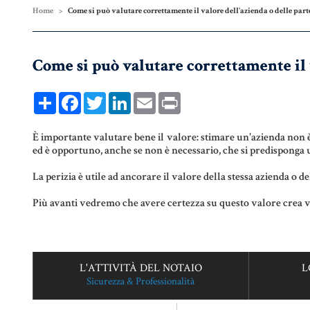
COMPRAVENDITA
PERSONE &
Home
Come si può valutare correttamente il valore dell'azienda o delle part
FAMIGLIA
MUTUO
UNIONI CIVILI &
Come si può valutare correttamente il v
CONVIVENZE
RENT TO BUY
Share
Facebook
Twitter
LinkedIn
Email
Print
EREDITÀ &
TESTAMENTO
È importante valutare bene il valore: stimare un'azienda non è
ed è opportuno, anche se non è necessario, che si predisponga u
TESTAMENTO DI
VITA
La perizia è utile ad ancorare il valore della stessa azienda o de
Più avanti vedremo che avere certezza su questo valore crea van
L'ATTIVITÀ DEL NOTAIO
L
Sicurezza & Professionalità