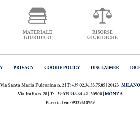
MATERIALE
RISORSE
GIURIDICO
GIURIDICHE
TY
PRIVACY
COOKIE POLICY
DISCLAIMER
DIC
Via Santa Maria Fulcorina n. 2 |
T:
+39 02.36.53.75.85 | 20123 |
MILAN
Via Italia n. 28 |
T:
+39 039.916.64.42 | 20900 |
MONZA
Partita Iva: 09329610969
PYRIGHT - NOTAIO BUSANI. TUTTI I DIRITTI RISERVATI. DEVELOPED