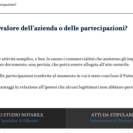
DONAZIONI
AZIENDA &
COD
ecipazioni?
SOCIETÀ
PATTO DI
LE 
FAMIGLIA
CONTRATTO
DIF
alore dell'azienda o delle partecipazioni?
DI RETE
NOT
TRUST E
AFFIDAMENTO
ENTI NO-
MAT
FIDUCIARIO
PROFIT
GIU
NOT
 attività semplice, e ben lo sanno i commercialisti che assistono gli 
n documento, una perizia, che potrà essere allegata all'atto notarile.
TUTELA DEL
LEASING
PATRIMONIO
RIS
lle partecipazioni trasferite al momento in cui è stato concluso il Patto
GIU
taggi in relazione all'ipotesi che alcuni legittimari non abbiano parte
SIS
GIU
ITA
O STUDIO NOTARILE
ATTI DA STIPULAR
Specialisti & Efficienti
Informazioni & Preventi
US