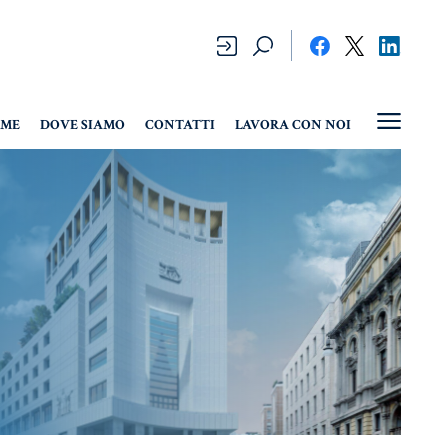
CONTATTI
LAVORA CON NOI
ME
DOVE SIAMO
CONTATTI
LAVORA CON NOI
teriale
Fiscalità
Informa
uridico
Speciale
General